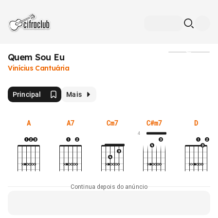
Quem Sou Eu
Mídia
Vinícius Cantuária
Principal
Mais
A
A7
Cm7
C#m7
D
4
Continua depois do anúncio