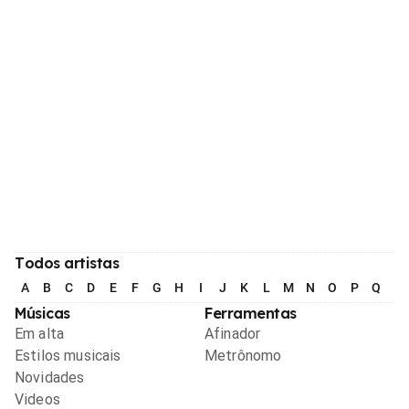
Todos artistas
A
B
C
D
E
F
G
H
I
J
K
L
M
N
O
P
Q
R
Músicas
Ferramentas
Em alta
Afinador
Estilos musicais
Metrônomo
Novidades
Videos