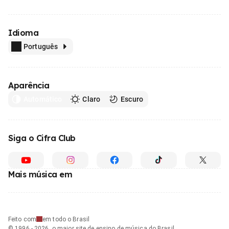
Idioma
Português
Aparência
Automático
Claro
Escuro
Siga o Cifra Club
Mais música em
Feito com
em todo o Brasil
© 1996 - 2026, o maior site de ensino de música do Brasil