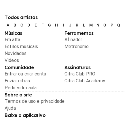
Todos artistas
A
B
C
D
E
F
G
H
I
J
K
L
M
N
O
P
Q
R
Músicas
Ferramentas
Em alta
Afinador
Estilos musicais
Metrônomo
Novidades
Videos
Comunidade
Assinaturas
Entrar ou criar conta
Cifra Club PRO
Enviar cifras
Cifra Club Academy
Pedir videoaula
Sobre o site
Termos de uso e privacidade
Ajuda
Baixe o aplicativo