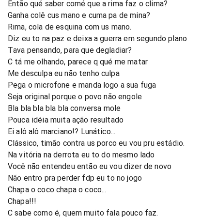
Então qué saber comé que a rima faz o clima?
Ganha colê cus mano e cuma pa de mina?
Rima, cola de esquina com us mano.
Diz eu to na paz e deixa a guerra em segundo plano
Tava pensando, para que degladiar?
C tá me olhando, parece q qué me matar
Me desculpa eu não tenho culpa
Pega o microfone e manda logo a sua fuga
Seja original porque o povo não engole
Bla bla bla bla bla conversa mole
Pouca idéia muita ação resultado
Ei alô alô marciano!? Lunático...
Clássico, timão contra us porco eu vou pru estádio.
Na vitória na derrota eu to do mesmo lado
Você não entendeu então eu vou dizer de novo
Não entro pra perder fdp eu to no jogo
Chapa o coco chapa o coco...
Chapa!!!
C sabe como é, quem muito fala pouco faz.