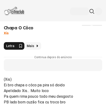
Chapa O Côco
Mídia
Xis
Letra
Mais
Continua depois do anúncio
(Xis)
Ei bro chapa o côco pa pira só doido
Apelidado Xis... Muito loco
Pa quem rima pouco todo meu desgosto
PB lado bom cuzão fica cu troco bro