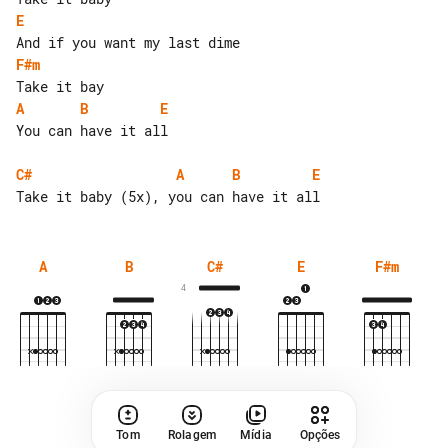
E
F#m
A
B
E
You can have it all

C#
A
B
E
A
B
C#
E
F#m
4
Tom
Rolagem
Mídia
Opções