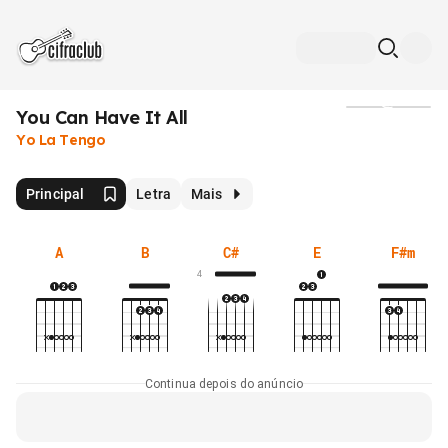
You Can Have It All
Mídia
Yo La Tengo
Principal
Letra
Mais
A
B
C#
E
F#m
4
Continua depois do anúncio