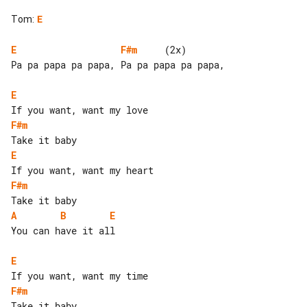
Tom
:
E
E
F#m
     (2x)

Pa pa papa pa papa, Pa pa papa pa papa,

E
F#m
E
F#m
A
B
E
You can have it all

E
F#m