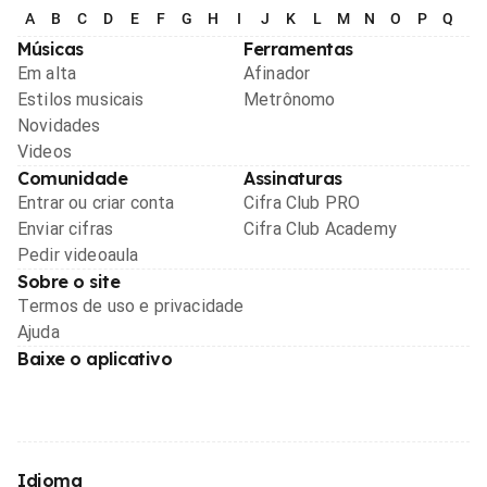
A
B
C
D
E
F
G
H
I
J
K
L
M
N
O
P
Q
R
Músicas
Ferramentas
Em alta
Afinador
Estilos musicais
Metrônomo
Novidades
Videos
Comunidade
Assinaturas
Entrar ou criar conta
Cifra Club PRO
Enviar cifras
Cifra Club Academy
Pedir videoaula
Sobre o site
Termos de uso e privacidade
Ajuda
Baixe o aplicativo
Idioma