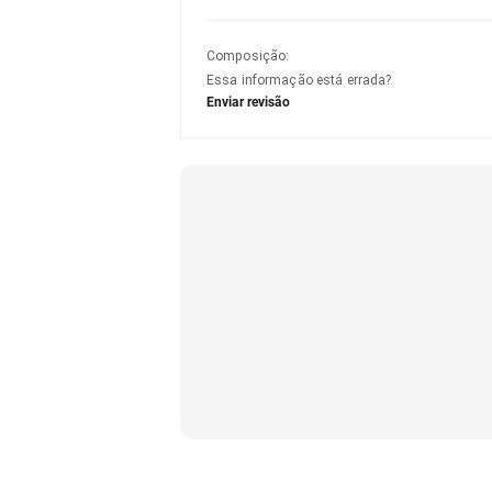
Composição
:
Essa informação está errada?
Enviar revisão