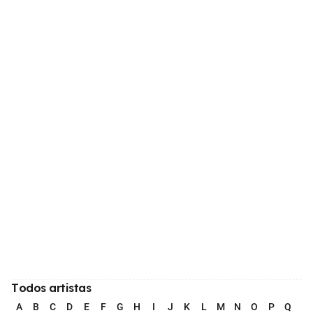
Todos artistas
A
B
C
D
E
F
G
H
I
J
K
L
M
N
O
P
Q
R