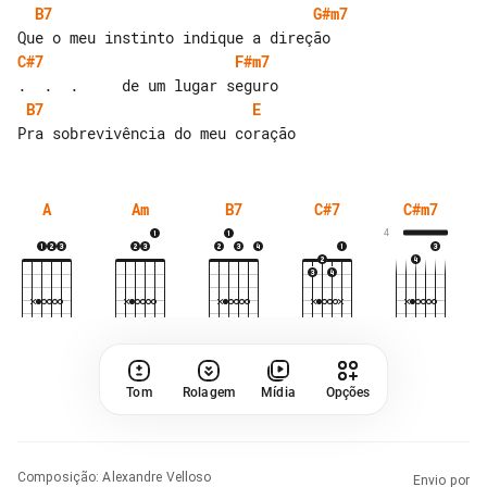
B7
G#m7
C#7
F#m7
B7
E
A
Am
B7
C#7
C#m7
4
Tom
Rolagem
Mídia
Opções
Composição
:
Alexandre Velloso
Envio por