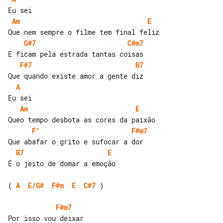
Am
E
G#7
C#m7
F#7
B7
A
Am
E
F°
F#m7
B7
E
É o jeito de domar a emoção

( 
A
E/G#
F#m
E
C#7
 )

F#m7