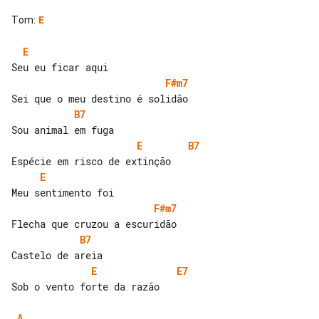
Tom
:
E
E
F#m7
B7
E
B7
E
F#m7
B7
E
E7
Sob o vento forte da razão

A