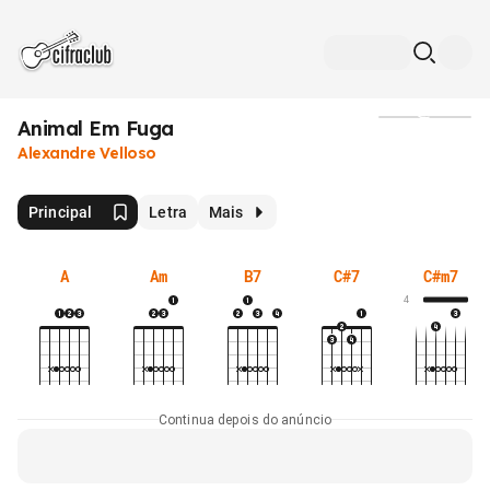
Animal Em Fuga
Mídia
Alexandre Velloso
Principal
Letra
Mais
A
Am
B7
C#7
C#m7
4
Continua depois do anúncio