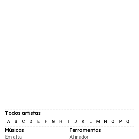
Todos artistas
A
B
C
D
E
F
G
H
I
J
K
L
M
N
O
P
Q
R
Músicas
Ferramentas
Em alta
Afinador