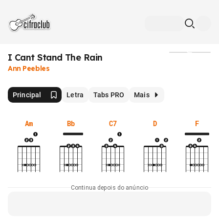
I Cant Stand The Rain
Mídia
Ann Peebles
Principal
Letra
Tabs PRO
Mais
Am
Bb
C7
D
F
Continua depois do anúncio