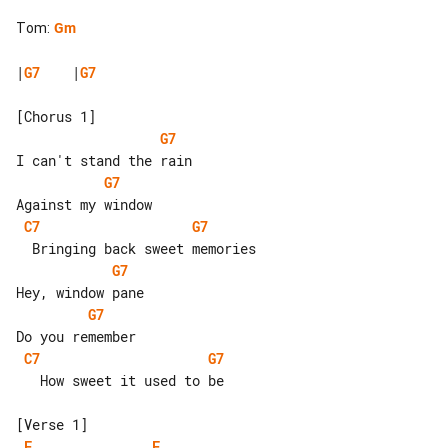
Tom
:
Gm
|
G7
    |
G7
G7
G7
C7
G7
G7
G7
C7
G7
   How sweet it used to be

F
F