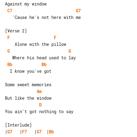
C7
G7
   'Cause he's not here with me

F
F
G
G
Bb
Bb
  I know you've got

Am
D
You ain't got nothing to say

|
G7
   |
F7
   |
G7
  |
Bb