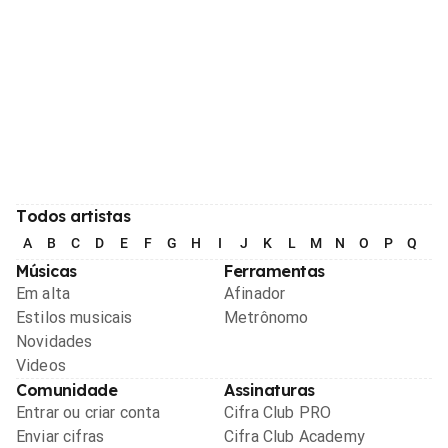
Todos artistas
A
B
C
D
E
F
G
H
I
J
K
L
M
N
O
P
Q
R
Músicas
Ferramentas
Em alta
Afinador
Estilos musicais
Metrônomo
Novidades
Videos
Comunidade
Assinaturas
Entrar ou criar conta
Cifra Club PRO
Enviar cifras
Cifra Club Academy