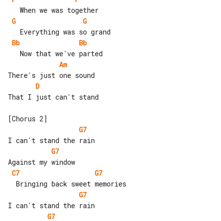
G
G
Bb
Bb
Am
D
That I just can't stand

G7
G7
C7
G7
G7
G7