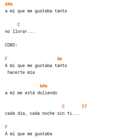
A#m
a mí que me gustaba tanto

C
no llorar...

CORO:

F
Am
A mí que me gustaba tanto

 hacerte mía

A#m
a mí me está doliendo

C
C7
cada día, cada noche sin ti...

F
A mí que me gustaba
