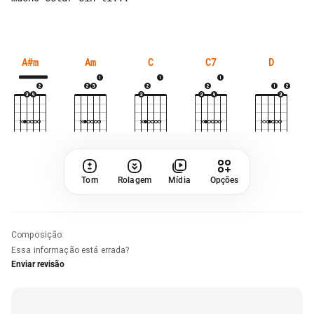
A#m
Am
C
C7
D
Tom
Rolagem
Mídia
Opções
Composição
:
Essa informação está errada?
Enviar revisão