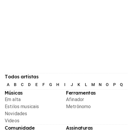
Todos artistas
A
B
C
D
E
F
G
H
I
J
K
L
M
N
O
P
Q
R
Músicas
Ferramentas
Em alta
Afinador
Estilos musicais
Metrônomo
Novidades
Videos
Comunidade
Assinaturas