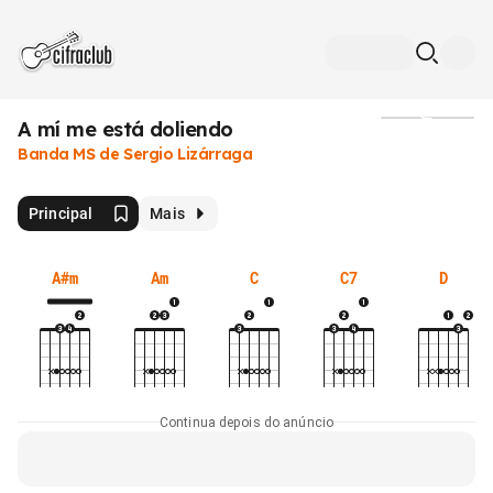
A mí me está doliendo
Mídia
Banda MS de Sergio Lizárraga
Principal
Mais
A#m
Am
C
C7
D
Continua depois do anúncio