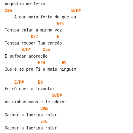
C#m
B/D#
G#m
D#7
E
B/D#
C#m
F#4
B9
Que é só pra Ti e mais ninguém

E/F#
B9
B/D#
C#m
Em6
Deixar a lágrima rolar
