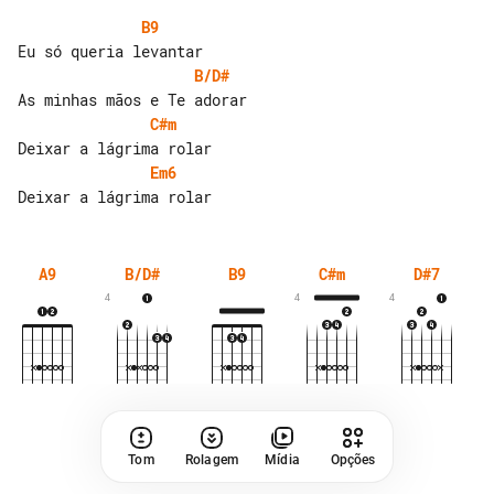
B9
B/D#
C#m
Em6
A9
B/D#
B9
C#m
D#7
4
4
4
Tom
Rolagem
Mídia
Opções