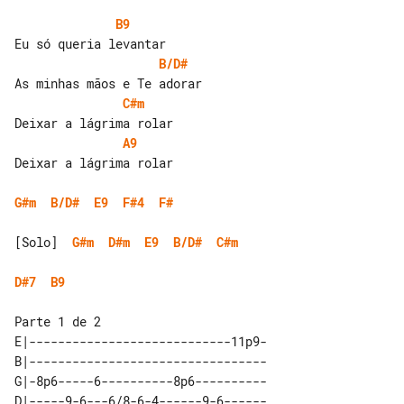
B9
B/D#
C#m
A9
Deixar a lágrima rolar

G#m
B/D#
E9
F#4
F#
[Solo]  
G#m
D#m
E9
B/D#
C#m
D#7
B9
E|----------------------------11p9-

B|---------------------------------

G|-8p6-----6----------8p6----------

D|-----9-6---6/8-6-4------9-6------
