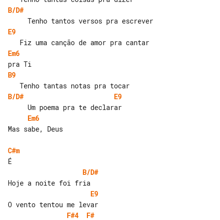
B/D#
E9
Em6
B9
B/D#
E9
Em6
Mas sabe, Deus

C#m
B/D#
E9
F#4
F#