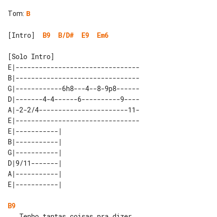
Tom
:
B
[Intro]  
B9
B/D#
E9
Em6
E|--------------------------------

B|--------------------------------

G|------------6h8---4--8-9p8------

D|-------4-4------6----------9----

A|-2-2/4-----------------------11-

E|--------------------------------

E|-----------| 

B|-----------| 

G|-----------| 

D|9/11-------| 

A|-----------| 

B9