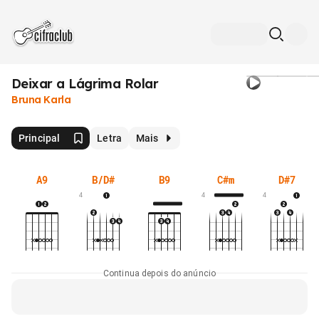
Deixar a Lágrima Rolar
Bruna Karla
Principal
Letra
Mais
A9
B/D#
B9
C#m
D#7
4
4
4
Continua depois do anúncio