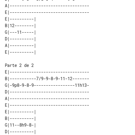
A|---------------------------------

E|---------------------------------

E|----------| 

B|12--------| 

G|---11-----| 

D|----------| 

A|----------| 

E|---------------------------------

B|-----------7/9-9-8-9-11-12-------

G|-9p8-9-8-9-----------------11h13-

D|---------------------------------

A|---------------------------------

E|---------------------------------

E|----------| 

B|----------| 

G|11--8h9-8-| 

D|----------| 
