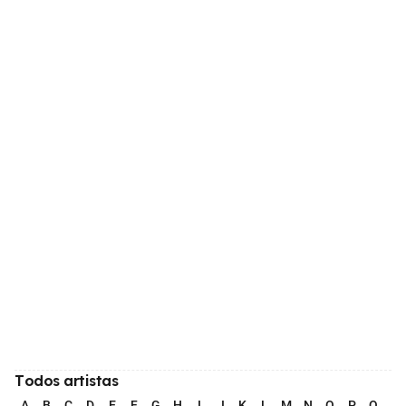
Todos artistas
A
B
C
D
E
F
G
H
I
J
K
L
M
N
O
P
Q
R