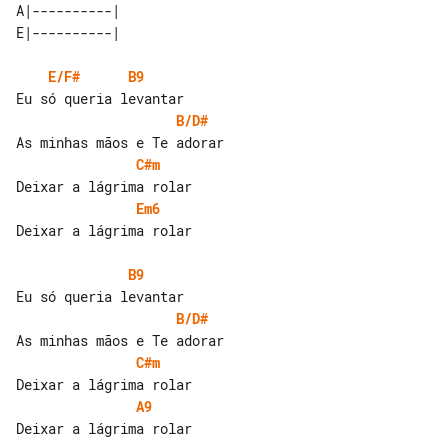
A|----------| 

E/F#
B9
B/D#
C#m
Em6
Deixar a lágrima rolar

B9
B/D#
C#m
A9
Deixar a lágrima rolar
