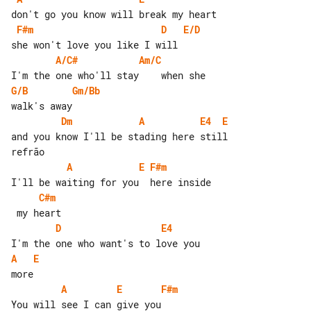
F#m
D
E/D
A/C#
Am/C
G/B
Gm/Bb
Dm
A
E4
E
and you know I'll be stading here still

A
E
F#m
C#m
D
E4
A
E
A
E
F#m