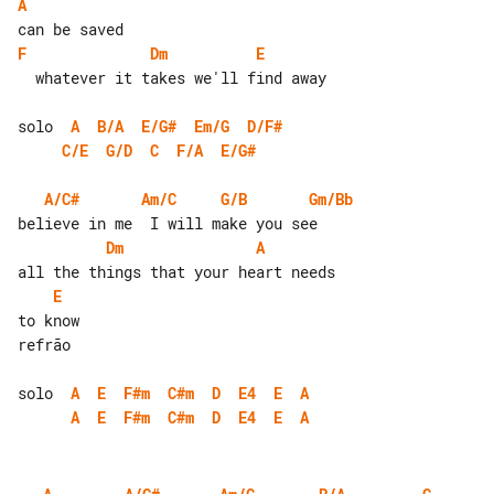
A
F
Dm
E
  whatever it takes we'll find away

solo  
A
B/A
E/G#
Em/G
D/F#
C/E
G/D
C
F/A
E/G#
A/C#
Am/C
G/B
Gm/Bb
Dm
A
E
to know

refrão

solo  
A
E
F#m
C#m
D
E4
E
A
A
E
F#m
C#m
D
E4
E
A