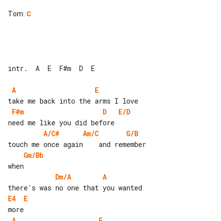
Tom
:
C
intr.  A  E  F#m  D  E

A
E
F#m
D
E/D
A/C#
Am/C
G/B
Gm/Bb
Dm/A
A
E4
E
A
E