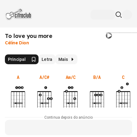
To love you more
Céline Dion
Principal
Letra
Mais
A
A/C#
Am/C
B/A
C
Continua depois do anúncio