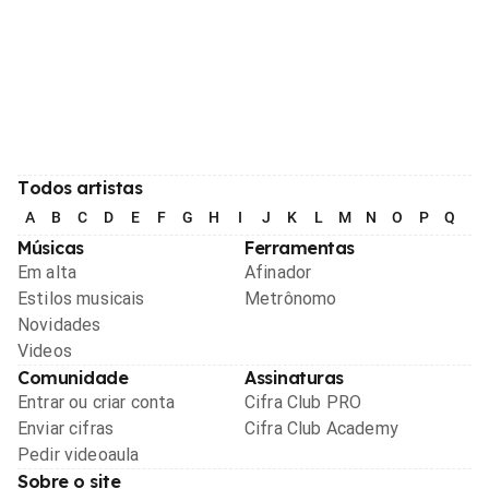
Todos artistas
A
B
C
D
E
F
G
H
I
J
K
L
M
N
O
P
Q
R
Músicas
Ferramentas
Em alta
Afinador
Estilos musicais
Metrônomo
Novidades
Videos
Comunidade
Assinaturas
Entrar ou criar conta
Cifra Club PRO
Enviar cifras
Cifra Club Academy
Pedir videoaula
Sobre o site