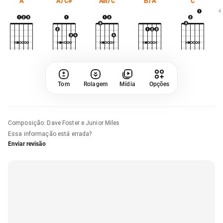
A
A/C#
Am/C
B/A
C
4
Tom
Rolagem
Mídia
Opções
Composição
:
Dave Foster e Junior Miles
Essa informação está errada?
Enviar revisão