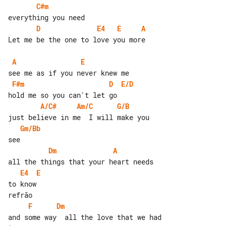
C#m
D
E4
E
A
Let me be the one to love you more

A
E
F#m
D
E/D
A/C#
Am/C
G/B
Gm/Bb
Dm
A
E4
E
to know

F
Dm