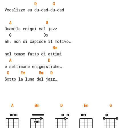
D
G
Vocalizzo su du-dad-du-dad

A
D
Duemila enigmi nel jazz

  G              Do

Bm
A
D
G
Em
Bm
D
Sotto la luna del jazz…

A
Bm
D
Em
G