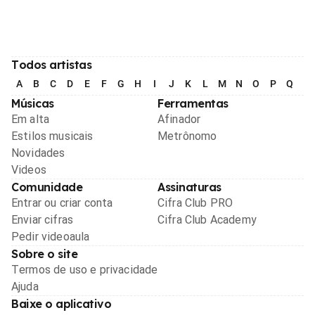
Todos artistas
A
B
C
D
E
F
G
H
I
J
K
L
M
N
O
P
Q
R
Músicas
Ferramentas
Em alta
Afinador
Estilos musicais
Metrônomo
Novidades
Videos
Comunidade
Assinaturas
Entrar ou criar conta
Cifra Club PRO
Enviar cifras
Cifra Club Academy
Pedir videoaula
Sobre o site
Termos de uso e privacidade
Ajuda
Baixe o aplicativo