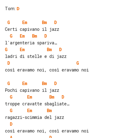
Tom
:
D
G
Em
Bm
D
G
Em
Bm
D
G
Em
Bm
D
D
G
così eravamo noi, così eravamo noi

G
Em
Bm
D
G
Em
Bm
D
G
Em
Bm
D
A
D