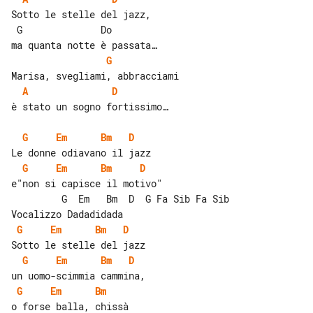
 G              Do

G
A
D
è stato un sogno fortissimo…

G
Em
Bm
D
G
Em
Bm
D
e"non si capisce il motivo"

         G  Em   Bm  D  G Fa Sib Fa Sib

G
Em
Bm
D
G
Em
Bm
D
G
Em
Bm