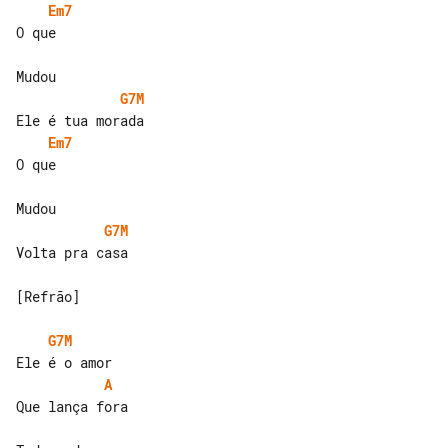
Em7
O que

G7M
Em7
O que

G7M
Volta pra casa

[Refrão]

G7M
A
Que lança fora
