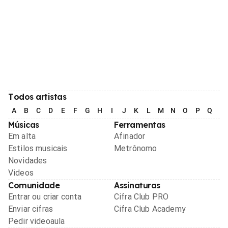
Todos artistas
A
B
C
D
E
F
G
H
I
J
K
L
M
N
O
P
Q
R
Músicas
Ferramentas
Em alta
Afinador
Estilos musicais
Metrônomo
Novidades
Videos
Comunidade
Assinaturas
Entrar ou criar conta
Cifra Club PRO
Enviar cifras
Cifra Club Academy
Pedir videoaula