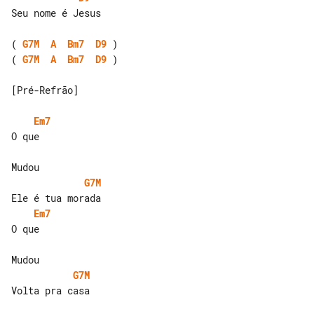
Seu nome é Jesus

( 
G7M
A
Bm7
D9
( 
G7M
A
Bm7
D9
 )

[Pré-Refrão]

Em7
O que

G7M
Em7
O que

G7M
Volta pra casa
