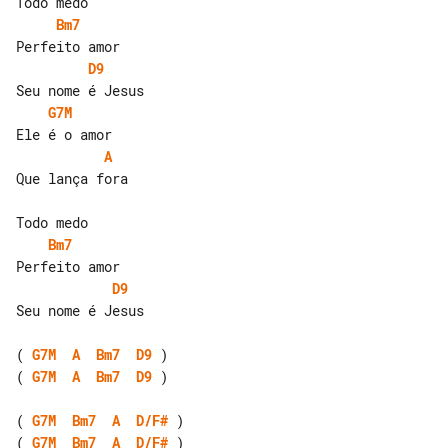
Bm7
D9
G7M
A
Que lança fora

Bm7
D9
Seu nome é Jesus

( 
G7M
A
Bm7
D9
( 
G7M
A
Bm7
D9
 )

( 
G7M
Bm7
A
D/F#
( 
G7M
Bm7
A
D/F#
 )
