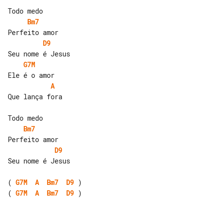
Bm7
D9
G7M
A
Que lança fora

Bm7
D9
Seu nome é Jesus

( 
G7M
A
Bm7
D9
( 
G7M
A
Bm7
D9