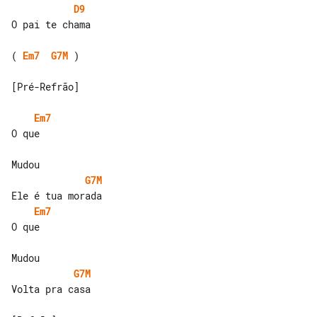
D9
O pai te chama

( 
Em7
G7M
 )

[Pré-Refrão]

Em7
O que

G7M
Em7
O que

G7M
Volta pra casa
