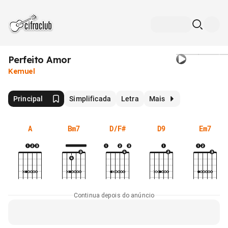
Perfeito Amor
Kemuel
Principal
Simplificada
Letra
Mais
A
Bm7
D/F#
D9
Em7
Continua depois do anúncio