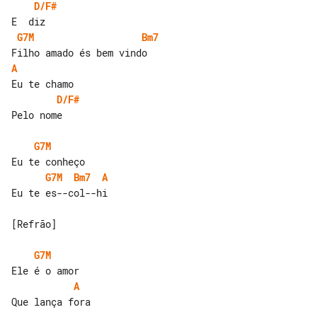
D/F#
G7M
Bm7
A
D/F#
Pelo nome

G7M
G7M
Bm7
A
Eu te es--col--hi

[Refrão]

G7M
A
Que lança fora
