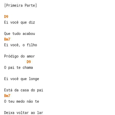
[Primeira Parte]

D9
Ei você que diz

Bm7
Ei você, o filho

D9
O pai te chama

Ei você que longe

Bm7
O teu medo não te
