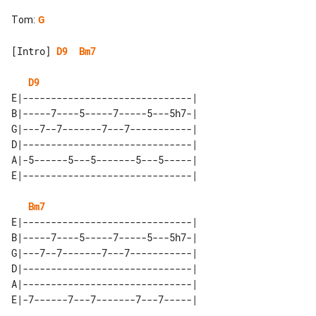
Tom
:
G
[Intro] 
D9
Bm7
D9
E|------------------------------| 

B|-----7----5-----7-----5---5h7-| 

G|---7--7-------7---7-----------| 

D|------------------------------| 

A|-5------5---5-------5---5-----| 

Bm7
E|------------------------------| 

B|-----7----5-----7-----5---5h7-| 

G|---7--7-------7---7-----------| 

D|------------------------------| 

A|------------------------------| 
