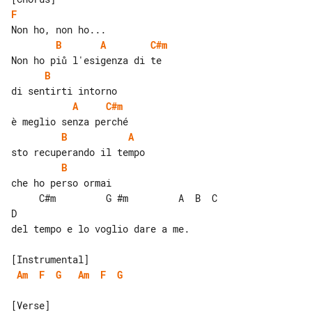
F
B
A
C#m
B
A
C#m
B
A
B
     C#m         G #m         A  B  C  

D

del tempo e lo voglio dare a me.

Am
F
G
Am
F
G