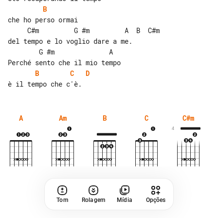
B
che ho perso ormai

     C#m         G #m         A  B  C#m

del tempo e lo voglio dare a me.

        G #m              A

B
C
D
A
Am
B
C
C#m
4
Tom
Rolagem
Mídia
Opções