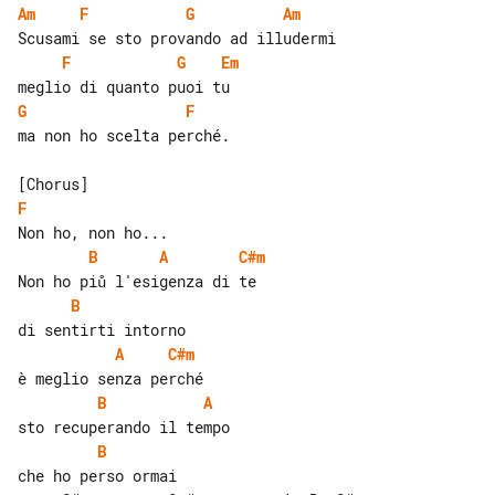
Am
F
G
Am
F
G
Em
G
F
ma non ho scelta perché.

F
B
A
C#m
B
A
C#m
B
A
B
che ho perso ormai
