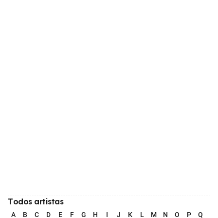
Todos artistas
A
B
C
D
E
F
G
H
I
J
K
L
M
N
O
P
Q
R