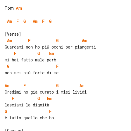
Tom
:
Am
Am
F
G
Am
F
G
Am
F
G
Am
F
G
Em
G
F
non sei piů forte di me.

Am
F
G
Am
F
G
Em
G
F
è tutto quello che ho.
