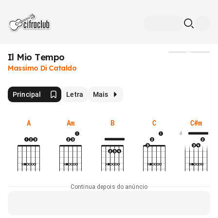
Il Mio Tempo
Mídia
Massimo Di Cataldo
Principal
Letra
Mais
A
Am
B
C
C#m
4
Continua depois do anúncio