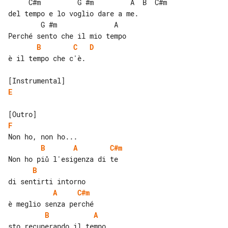
     C#m         G #m         A  B  C#m

del tempo e lo voglio dare a me.

        G #m              A

B
C
D
è il tempo che c'è.

E
F
B
A
C#m
B
A
C#m
B
A