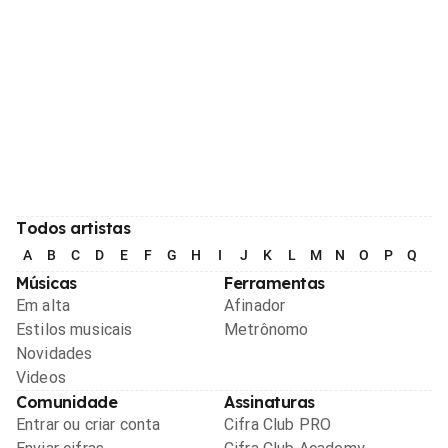
Todos artistas
A
B
C
D
E
F
G
H
I
J
K
L
M
N
O
P
Q
R
Músicas
Ferramentas
Em alta
Afinador
Estilos musicais
Metrônomo
Novidades
Videos
Comunidade
Assinaturas
Entrar ou criar conta
Cifra Club PRO