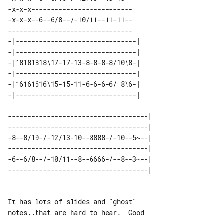
-x-x-x--------------------------

-x-x-x--6--6/8--/-10/11--11-11--

--------------------------------

-|-------------------------------| 

-|-------------------------------| 

-|18181818\17-17-13-8-8-8-8/10\8-| 

-|-------------------------------| 

-|16161616\15-15-11-6-6-6-6/ 8\6-| 

------------------------------------|

------------------------------------|

-8--8/10-/-12/13-10--8888-/-10--5~--|

------------------------------------|

-6--6/8--/-10/11--8--6666-/--8--3~--|

It has lots of slides and "ghost" 

notes..that are hard to hear.  Good 
