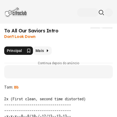
To All Our Saviors Intro
Mídia
Don't Look Down
Principal
Mais
Continua depois do anúncio
Tom
:
Bb
2x (First clean, second time distorted)

--------------------------------

--------------------------------

-x-x-x--8--8/10-/-12/13--13-13--
