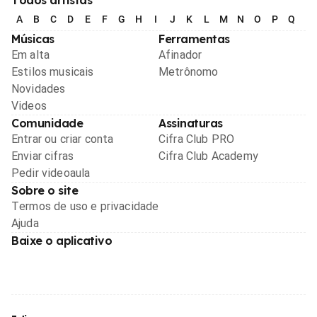
A
B
C
D
E
F
G
H
I
J
K
L
M
N
O
P
Q
R
Músicas
Ferramentas
Em alta
Afinador
Estilos musicais
Metrônomo
Novidades
Videos
Comunidade
Assinaturas
Entrar ou criar conta
Cifra Club PRO
Enviar cifras
Cifra Club Academy
Pedir videoaula
Sobre o site
Termos de uso e privacidade
Ajuda
Baixe o aplicativo