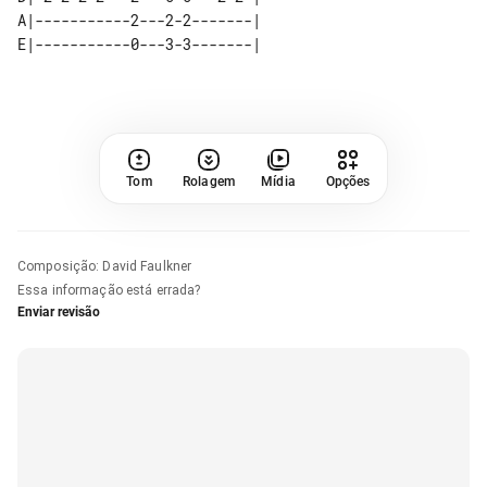
A|-----------2---2-2-------| 

Tom
Rolagem
Mídia
Opções
Composição
:
David Faulkner
Essa informação está errada?
Enviar revisão