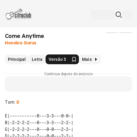
Come Anytime
Mídia
Hoodoo Gurus
Principal
Letra
Versão 5
Mais
Continua depois do anúncio
Tom
:
D
E|-----------0---3-3---0-0-| 

B|-2-2-2-2---0---3-3---2-2-| 

G|-2-2-2-2---0---0-0---2-2-| 

D|-2-2-2-2---2---0-0---2-2-| 
