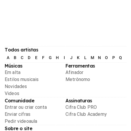
Todos artistas
A
B
C
D
E
F
G
H
I
J
K
L
M
N
O
P
Q
R
Músicas
Ferramentas
Em alta
Afinador
Estilos musicais
Metrônomo
Novidades
Videos
Comunidade
Assinaturas
Entrar ou criar conta
Cifra Club PRO
Enviar cifras
Cifra Club Academy
Pedir videoaula
Sobre o site