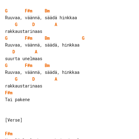
G
F#m
Bm
G
D
A
G
F#m
Bm
G
D
A
G
F#m
Bm
G
D
A
F#m
Tai pakene

[Verse]

F#m