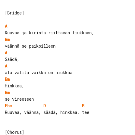
[Bridge]

A
Bm
A
A
Bm
Bm
Ebm
D
B
Ruuvaa, väännä, säädä, hinkkaa, tee

[Chorus]
