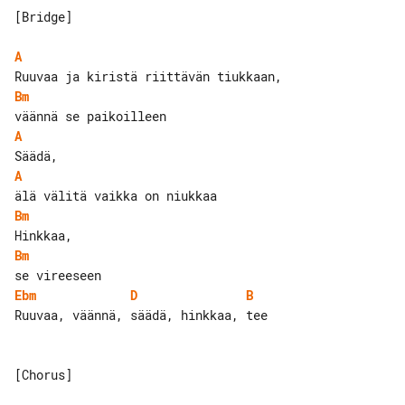
[Bridge]

A
Bm
A
A
Bm
Bm
Ebm
D
B
Ruuvaa, väännä, säädä, hinkkaa, tee

[Chorus]
