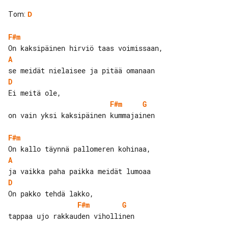
Tom
:
D
F#m
A
D
F#m
G
on vain yksi kaksipäinen kummajainen

F#m
A
D
F#m
G
tappaa ujo rakkauden vihollinen
