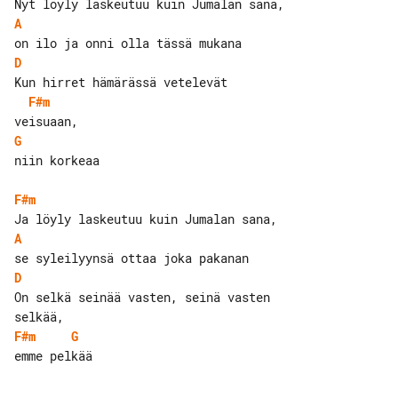
A
D
F#m
G
niin korkeaa

F#m
A
D
On selkä seinää vasten, seinä vasten 

F#m
G
emme pelkää
