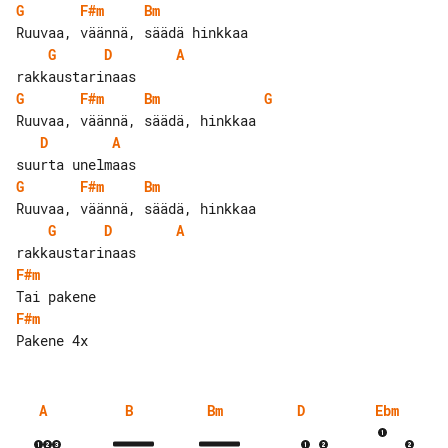
G
F#m
Bm
G
D
A
G
F#m
Bm
G
D
A
G
F#m
Bm
G
D
A
F#m
F#m
A
B
Bm
D
Ebm