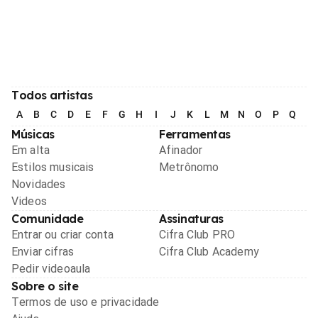
Todos artistas
A
B
C
D
E
F
G
H
I
J
K
L
M
N
O
P
Q
R
Músicas
Ferramentas
Em alta
Afinador
Estilos musicais
Metrônomo
Novidades
Videos
Comunidade
Assinaturas
Entrar ou criar conta
Cifra Club PRO
Enviar cifras
Cifra Club Academy
Pedir videoaula
Sobre o site
Termos de uso e privacidade