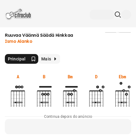
Ruuvaa Väännä Säädä Hinkkaa
Mídia
Ismo Alanko
Principal
Mais
A
B
Bm
D
Ebm
Continua depois do anúncio