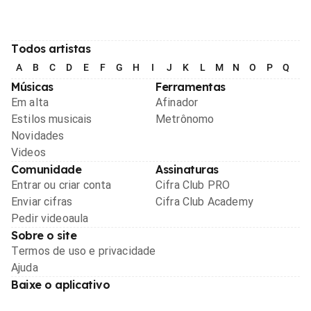
Todos artistas
A
B
C
D
E
F
G
H
I
J
K
L
M
N
O
P
Q
R
Músicas
Ferramentas
Em alta
Afinador
Estilos musicais
Metrônomo
Novidades
Videos
Comunidade
Assinaturas
Entrar ou criar conta
Cifra Club PRO
Enviar cifras
Cifra Club Academy
Pedir videoaula
Sobre o site
Termos de uso e privacidade
Ajuda
Baixe o aplicativo