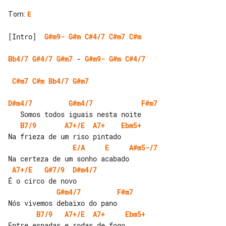
Tom
:
E
[Intro]  
G#m9-
G#m
C#4/7
C#m7
C#m
Bb4/7
G#4/7
G#m7
 - 
G#m9-
G#m
C#4/7
C#m7
C#m
Bb4/7
G#m7
D#m4/7
G#m4/7
F#m7
B7/9
A7+/E
A7+
Ebm5+
E/A
E
A#m5-/7
A7+/E
G#7/9
D#m4/7
G#m4/7
F#m7
B7/9
A7+/E
A7+
Ebm5+