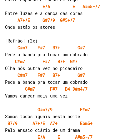
E/A
E
A#m5-/7
A7+/E
G#7/9
G#5+/7
Onde estão os atores

C#m7
F#7
B7+
G#7
C#m7
F#7
B7+
G#7
C#m7
F#7
B7+
G#7
C#m7
F#7
B4
D#m4/7
Vamos dançar mais uma vez

G#m7/9
F#m7
B7/9
A7+/E
A7+
Ebm5+
E/A
E
A#m5-/7