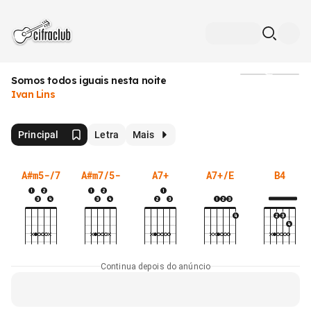
Somos todos iguais nesta noite
Mídia
Ivan Lins
Principal
Letra
Mais
A#m5-/7
A#m7/5-
A7+
A7+/E
B4
Continua depois do anúncio