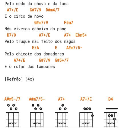
A7+/E
G#7/9
D#m4/7
G#m7/9
F#m7
B7/9
A7+/E
A7+
Ebm5+
E/A
E
A#m7/5-
A7+/E
G#7/9
G#5+/7
E o rufar dos tambores

A#m5-/7
A#m7/5-
A7+
A7+/E
B4