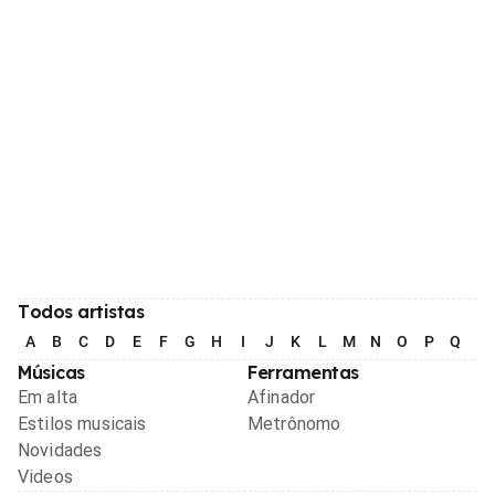
Todos artistas
A
B
C
D
E
F
G
H
I
J
K
L
M
N
O
P
Q
R
Músicas
Ferramentas
Em alta
Afinador
Estilos musicais
Metrônomo
Novidades
Videos