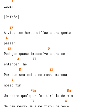
A
lugar

[Refrão]

E7
A
E7
D
A
A7
D
E7
A
F#m
Bm
E7
A