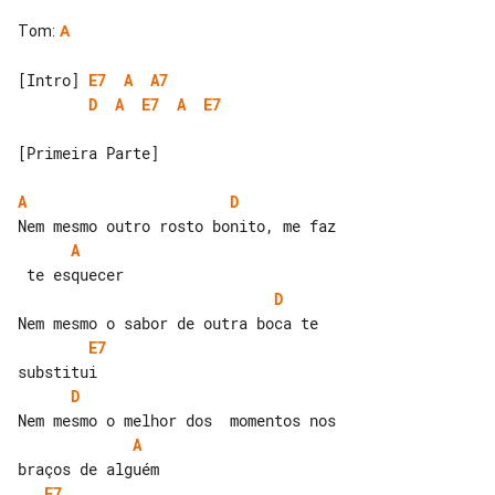
Tom
:
A
[Intro] 
E7
A
A7
D
A
E7
A
E7
[Primeira Parte]

A
D
A
D
E7
D
A
E7