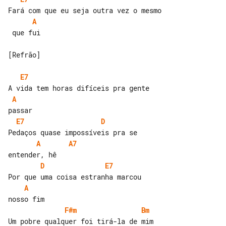
A
 que fui

[Refrão]

E7
A
E7
D
A
A7
D
E7
A
F#m
Bm