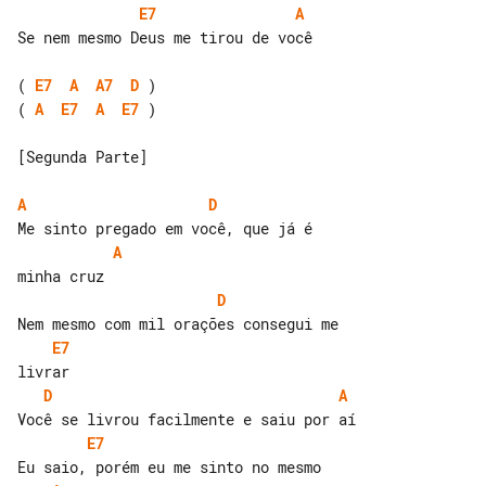
E7
A
Se nem mesmo Deus me tirou de você

( 
E7
A
A7
D
( 
A
E7
A
E7
 )

[Segunda Parte]

A
D
A
D
E7
D
A
E7