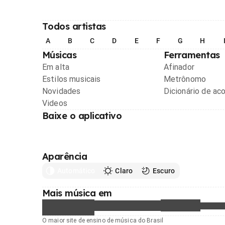
Todos artistas
A
B
C
D
E
F
G
H
Músicas
Ferramentas
Em alta
Afinador
Estilos musicais
Metrônomo
Novidades
Dicionário de ac
Videos
Baixe o aplicativo
Aparência
Automático
Claro
Escuro
Mais música em
O maior site de ensino de música do Brasil