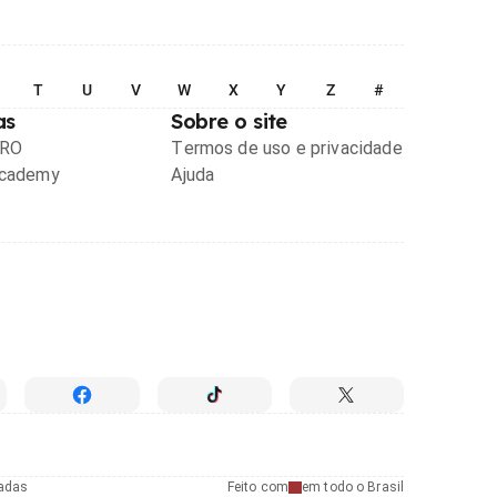
T
U
V
W
X
Y
Z
#
as
Sobre o site
PRO
Termos de uso e privacidade
Academy
Ajuda
radas
Feito com
em todo o Brasil