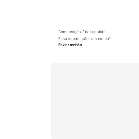
Composição
:
Éric Lapointe
Essa informação está errada?
Enviar revisão