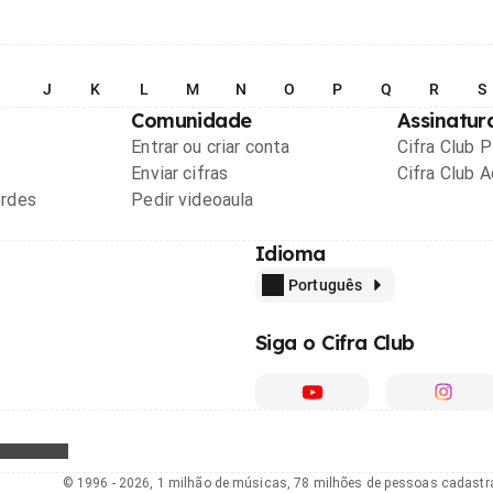
I
J
K
L
M
N
O
P
Q
R
S
Comunidade
Assinatur
Entrar ou criar conta
Cifra Club 
Enviar cifras
Cifra Club 
ordes
Pedir videoaula
Idioma
Português
Siga o Cifra Club
© 1996 - 2026, 1 milhão de músicas, 78 milhões de pessoas cadast