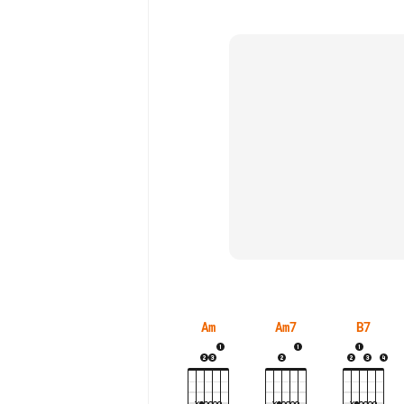
Am
Am7
B7