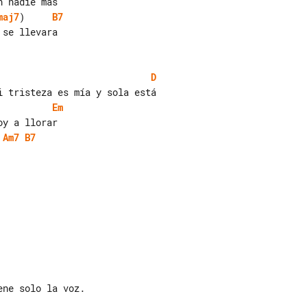
maj7
)     
B7
se llevara

D
Em
Am7
B7
ne solo la voz.
