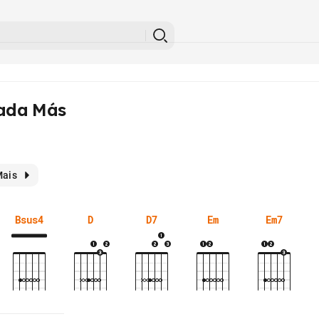
Nada Más
ais
Bsus4
D
D7
Em
Em7