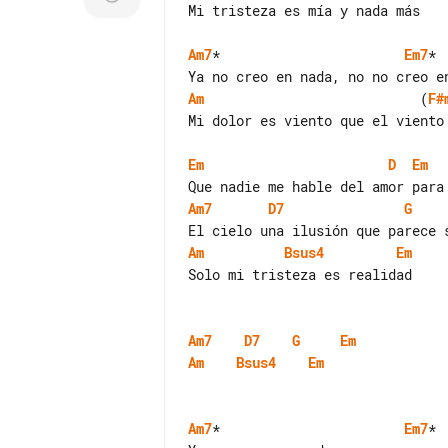
Mi tristeza es mía y nada más

Am7
*                       
Em7
*

Am
                           (
F#
Mi dolor es viento que el viento 
Em
D
Em
Am7
D7
G
Am
Bsus4
Em
Solo mi tristeza es realidad

Am7
D7
G
Em
Am
Bsus4
Em
Am7
*                       
Em7
*
