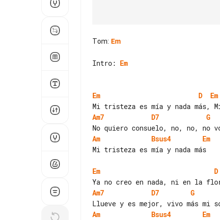
Tom
:
Em
Intro: 
Em
Em
D
Em
Am7
D7
G
Am
Bsus4
Em
Mi tristeza es mía y nada más

Em
D
Am7
D7
G
Am
Bsus4
Em