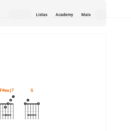
Listas
Academy
Mais
Mídia
F#maj7
G