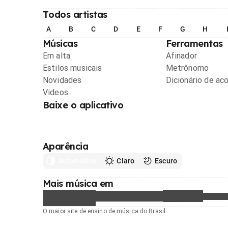
Todos artistas
A
B
C
D
E
F
G
H
Músicas
Ferramentas
Em alta
Afinador
Estilos musicais
Metrônomo
Novidades
Dicionário de ac
Videos
Baixe o aplicativo
Aparência
Automático
Claro
Escuro
Mais música em
O maior site de ensino de música do Brasil