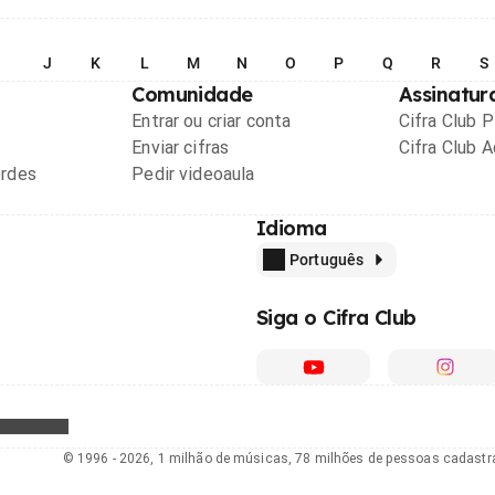
I
J
K
L
M
N
O
P
Q
R
S
Comunidade
Assinatur
Entrar ou criar conta
Cifra Club 
Enviar cifras
Cifra Club 
ordes
Pedir videoaula
Idioma
Português
Siga o Cifra Club
© 1996 - 2026, 1 milhão de músicas, 78 milhões de pessoas cadast