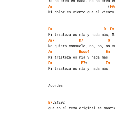
Am
                           (
F#
Mi dolor es viento que el viento 
Em
D
Em
Am7
D7
G
Am
Bsus4
Em
Em
B7
*         
Em
Mi tristeza es mía y nada más

Acordes

B7
:21202

que en el tema original se mantie