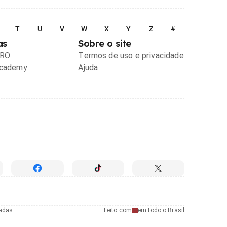
T
U
V
W
X
Y
Z
#
as
Sobre o site
PRO
Termos de uso e privacidade
Academy
Ajuda
radas
Feito com
em todo o Brasil