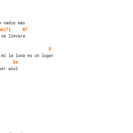
maj7
)     
B7
se llevara

D
Em