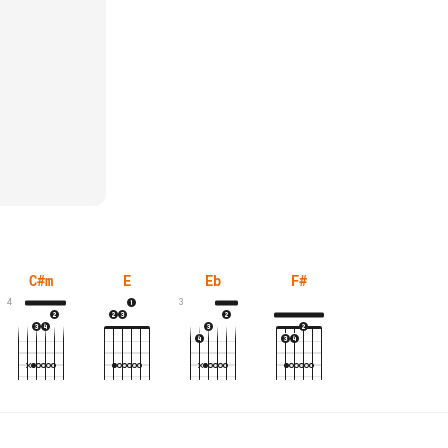
C#m
E
Eb
F#
4
3