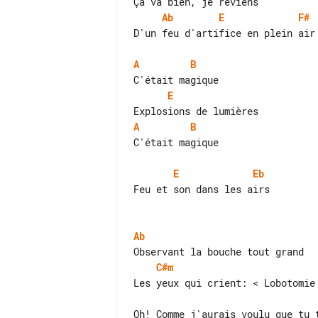
Ab
E
F#
D'un feu d'artifice en plein air

A
B
E
A
B
C'était magique

E
Eb
Feu et son dans les airs

Ab
C#m
Oh! Comme j'aurais voulu que tu t