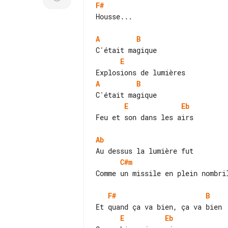
F#
Housse...

A
B
E
A
B
E
Eb
Feu et son dans les airs

Ab
C#m
Comme un missile en plein nombril
F#
B
E
Eb