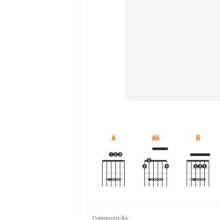
A
Ab
B
Composição
: