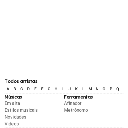
Todos artistas
A
B
C
D
E
F
G
H
I
J
K
L
M
N
O
P
Q
R
Músicas
Ferramentas
Em alta
Afinador
Estilos musicais
Metrônomo
Novidades
Videos