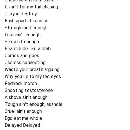
It ain't for my tail chasing
U joy in destroy
Bash apart this noise
Strengh ain't enough
Lust ain't enough
Sex ain't enough
Beautitude like a stab
Comes and goes
Useless connecting
Waste your breath arguing
Why you lie to my red eyes
Redneck moron
Shooting testosterone
A shove ain't enough
Tough ain't enough, asshole
Cruel ain't enough
Ego eat me whole
Delayed Delayed