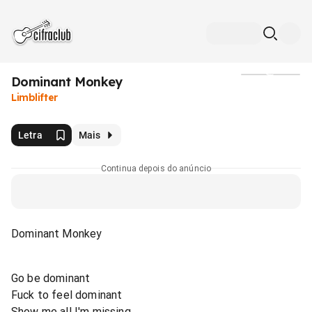
Dominant Monkey
Mídia
Limblifter
Letra
Mais
Continua depois do anúncio
Dominant Monkey
Go be dominant
Fuck to feel dominant
Show me all I'm missing