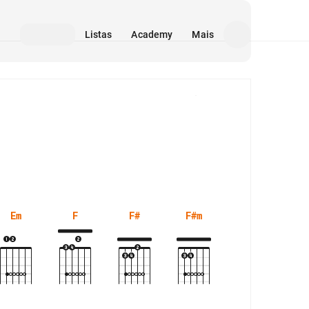
Listas
Academy
Mais
Mídia
Em
F
F#
F#m
G