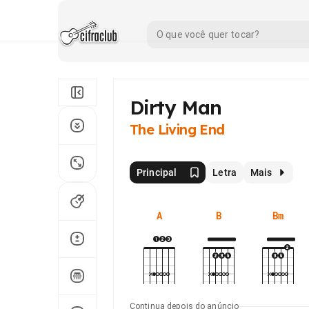
Dirty Man
The Living End
Principal
Letra
Mais
A
B
Bm
Continua depois do anúncio