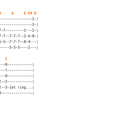
D
A
E
F#
D
---------------2-|     

---------------3-|     

-7---------2---2-|     

-7--7-7-7--2-4-0-|     

-5--7-7-7--0-4---|     

C
--0------------|    

--1------------|    

--0------------|    

--2------------|    

--3-let ring...|    
