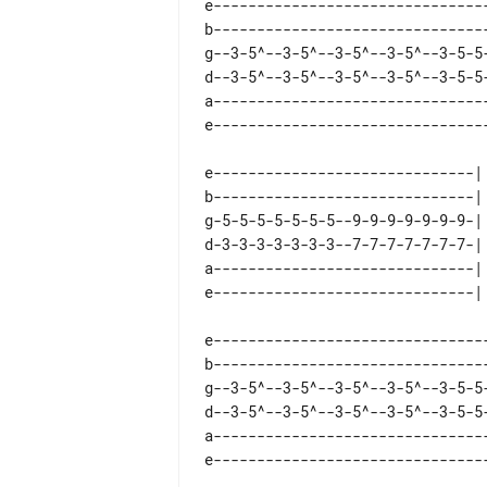
e--------------------------------
b--------------------------------
g--3-5^--3-5^--3-5^--3-5^--3-5-5-
d--3-5^--3-5^--3-5^--3-5^--3-5-5-
a--------------------------------
e------------------------------| 
b------------------------------| 
g-5-5-5-5-5-5-5--9-9-9-9-9-9-9-| 
d-3-3-3-3-3-3-3--7-7-7-7-7-7-7-| 
a------------------------------| 
e--------------------------------
b--------------------------------
g--3-5^--3-5^--3-5^--3-5^--3-5-5-
d--3-5^--3-5^--3-5^--3-5^--3-5-5-
a--------------------------------