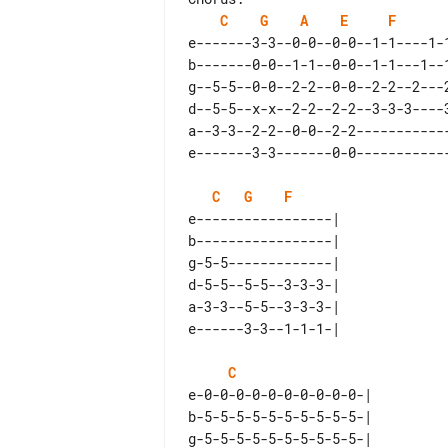
C
G
A
E
F
e-------3-3--0-0--0-0--1-1----1-1
b-------0-0--1-1--0-0--1-1---1--1
g--5-5--0-0--2-2--0-0--2-2--2---2
d--5-5--x-x--2-2--2-2--3-3-3----3
a--3-3--2-2--0-0--2-2------------
C
G
F
e-----------------|    

b-----------------|    

g-5-5-------------|    

d-5-5--5-5--3-3-3-|    

a-3-3--5-5--3-3-3-|    

C
e-0-0-0-0-0-0-0-0-0-0-|          
b-5-5-5-5-5-5-5-5-5-5-|          
g-5-5-5-5-5-5-5-5-5-5-|          