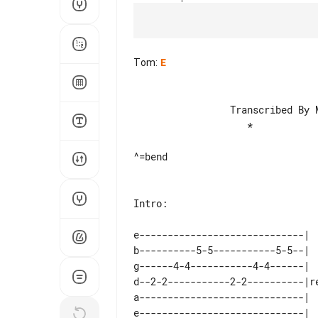
Tom
:
E
                 Transcribed By Michael Fryar

                    *

^=bend

Intro:

e-----------------------------|  
b----------5-5-----------5-5--|  
g------4-4-----------4-4------|  
d--2-2-----------2-2----------|re
a-----------------------------|  