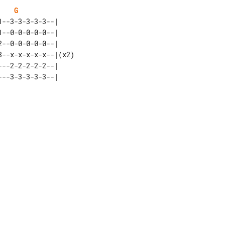
G
--3-3-3-3-3--|     

--0-0-0-0-0--|     

--0-0-0-0-0--|     

--x-x-x-x-x--|(x2) 

--2-2-2-2-2--|     

       

       

       
