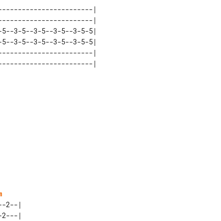
-----------------------|  

-----------------------|  

5--3-5--3-5--3-5--3-5-5|  

5--3-5--3-5--3-5--3-5-5|  

-----------------------|  

m
-2--|  

2---|  
