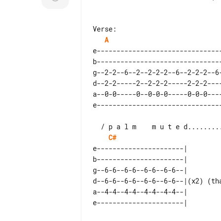
A
e--------------------------------
b--------------------------------
g--2-2--6--2--2-2-2--6--2-2-2--6-
d--2-2-----2--2-2-2-----2-2-2----
a--0-0-----0--0-0-0-----0-0-0----
C#
e----------------------|         
b----------------------|         
g--6-6--6-6--6-6--6-6--|         
d--6-6--6-6--6-6--6-6--|(x2) (tha
a--4-4--4-4--4-4--4-4--|         