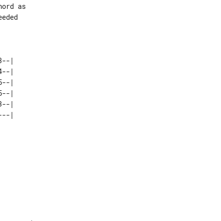
ord as 

eded   

--|   

--|   

--|   

--|   

--|   
