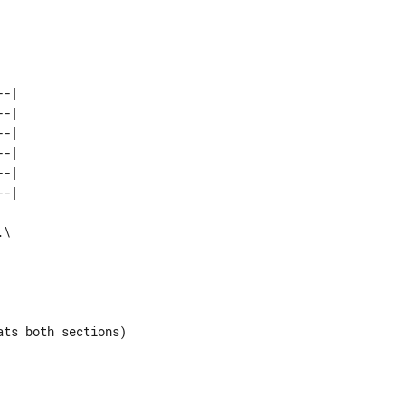
-|     

-|     

-|     

-|     

-|     

                  

                  

                  

ts both sections) 

                  
