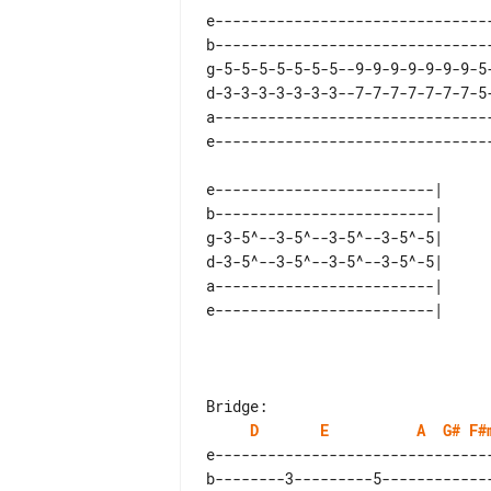
e--------------------------------
b--------------------------------
g-5-5-5-5-5-5-5--9-9-9-9-9-9-9-5-
d-3-3-3-3-3-3-3--7-7-7-7-7-7-7-5-
a--------------------------------
e-------------------------|  

b-------------------------|  

g-3-5^--3-5^--3-5^--3-5^-5|  

d-3-5^--3-5^--3-5^--3-5^-5|  

a-------------------------|  

D
E
A
G#
F#
e--------------------------------
b--------3---------5-------------