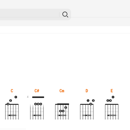
C
C#
Cm
D
E
4