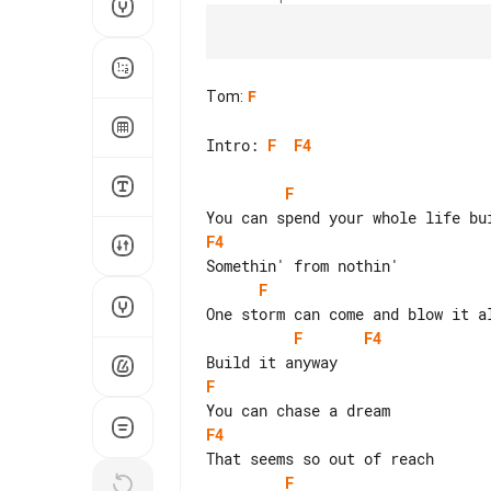
Tom
:
F
Intro: 
F
F4
F
F4
F
F
F4
F
F4
F