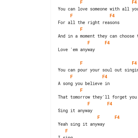
F
F4
F
F4
F
F
F4
Love 'em anyway

F
F4
F
F4
F
F
F4
F
F4
F