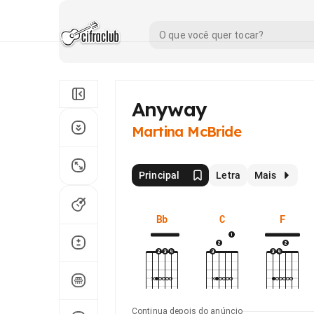
Anyway
Martina McBride
Principal
Letra
Mais
Bb
C
F
Continua depois do anúncio