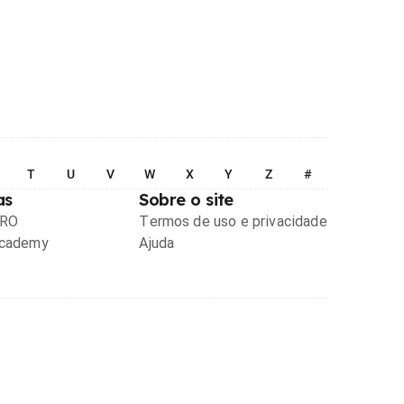
T
U
V
W
X
Y
Z
#
as
Sobre o site
PRO
Termos de uso e privacidade
Academy
Ajuda