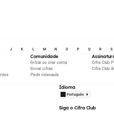
I
J
K
L
M
N
O
P
Q
R
S
Comunidade
Assinatur
Entrar ou criar conta
Cifra Club 
Enviar cifras
Cifra Club 
ordes
Pedir videoaula
Idioma
Português
Siga o Cifra Club