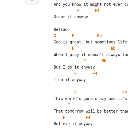
F
F4
Dream it anyway

C
F
Bb
F
Bb
F
Bb
F
F4
I do it anyway

F
F4
F
F
F4