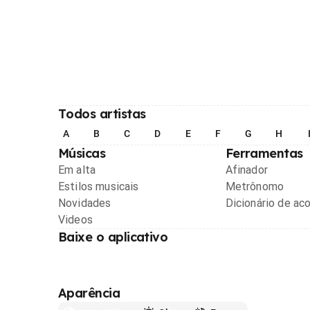
Todos artistas
A
B
C
D
E
F
G
H
Músicas
Ferramentas
Em alta
Afinador
Estilos musicais
Metrônomo
Novidades
Dicionário de ac
Videos
Baixe o aplicativo
Aparência