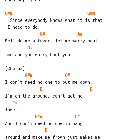
C#m
G#m
  Since everybody knows what it is that

C#
A#
D#
 me and you worry bout you.

G#m
C#
E
B
F#
G#m
C#
E