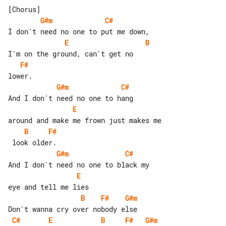
G#m
C#
E
B
F#
G#m
C#
E
B
F#
G#m
C#
E
B
F#
G#m
C#
E
B
F#
G#m