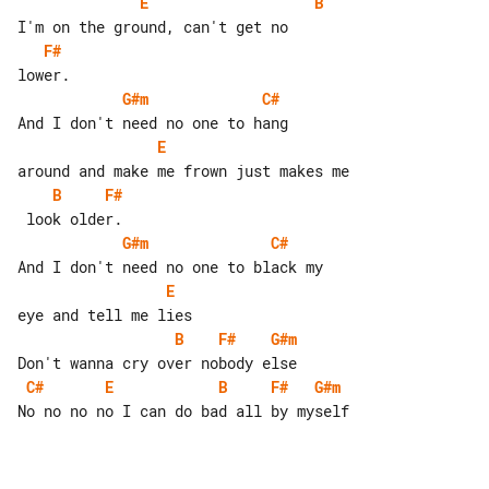
E
B
F#
G#m
C#
E
B
F#
G#m
C#
E
B
F#
G#m
C#
E
B
F#
G#m
No no no no I can do bad all by myself
