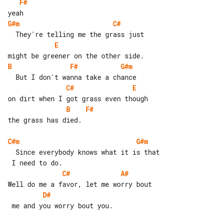
F#
G#m
C#
E
B
F#
G#m
C#
E
B
F#
the grass has died.

C#m
G#m
  Since everybody knows what it is that

C#
A#
D#
 me and you worry bout you.
