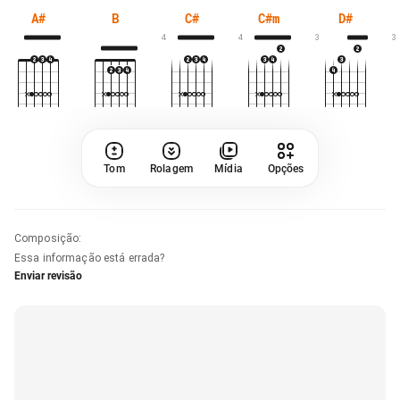
A#
B
C#
C#m
D#
4
4
3
3
Tom
Rolagem
Mídia
Opções
Composição
:
Essa informação está errada?
Enviar revisão