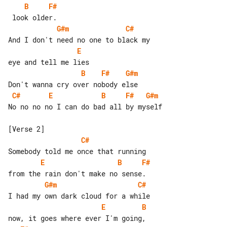
B
F#
G#m
C#
E
B
F#
G#m
C#
E
B
F#
G#m
No no no no I can do bad all by myself

C#
E
B
F#
G#m
C#
E
B