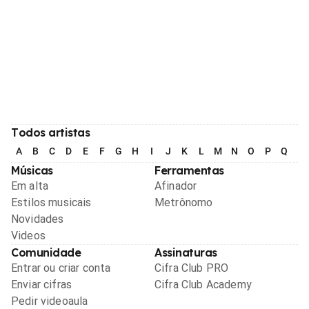
Todos artistas
A
B
C
D
E
F
G
H
I
J
K
L
M
N
O
P
Q
R
Músicas
Ferramentas
Em alta
Afinador
Estilos musicais
Metrônomo
Novidades
Videos
Comunidade
Assinaturas
Entrar ou criar conta
Cifra Club PRO
Enviar cifras
Cifra Club Academy
Pedir videoaula