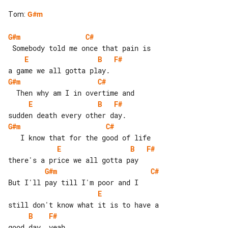
Tom
:
G#m
G#m
C#
E
B
F#
G#m
C#
E
B
F#
G#m
C#
E
B
F#
G#m
C#
E
B
F#
good day, yeah
