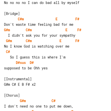
No no no no I can do bad all by myself

C#m
E
F#
G#m
C#m
E
F#
G#m
C#m
E
F#
C#
D#sus
D#
supposed to be Ohh yes

[Instrumental]

G#m C# E B F# x2

G#m
C#