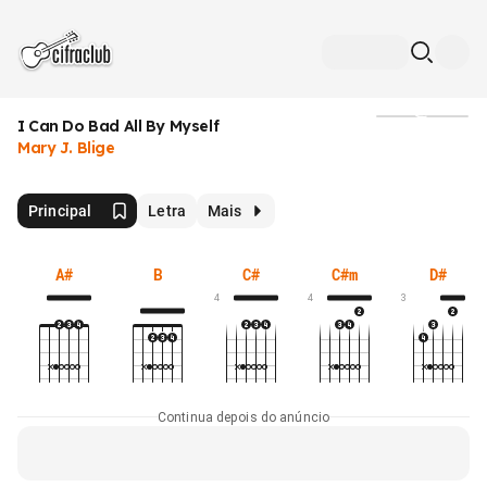
I Can Do Bad All By Myself
Mídia
Mary J. Blige
Principal
Letra
Mais
A#
B
C#
C#m
D#
4
4
3
Continua depois do anúncio