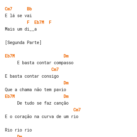
Cm7
Bb
F
Eb7M
F
Mais um di__a

[Segunda Parte]

Eb7M
Dm
Cm7
Dm
Eb7M
Dm
Cm7
E o coração na curva de um rio

Dm