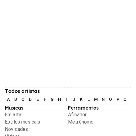
Todos artistas
A
B
C
D
E
F
G
H
I
J
K
L
M
N
O
P
Q
R
Músicas
Ferramentas
Em alta
Afinador
Estilos musicais
Metrônomo
Novidades