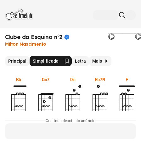
Clube da Esquina
nº2
Milton Nascimento
Principal
Simplificada
Letra
Mais
Bb
Cm7
Dm
Eb7M
F
Continua depois do anúncio