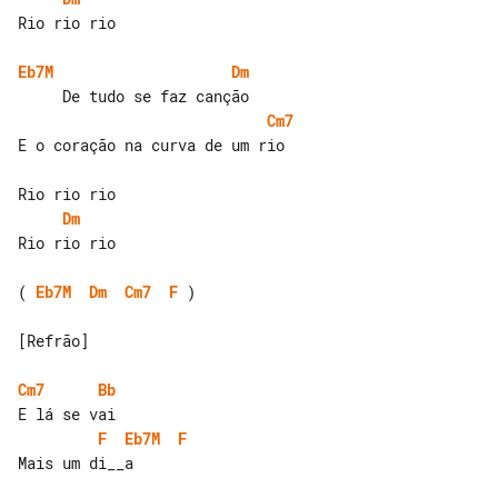
Rio rio rio

Eb7M
Dm
Cm7
E o coração na curva de um rio

Dm
Rio rio rio

( 
Eb7M
Dm
Cm7
F
 )

[Refrão]

Cm7
Bb
F
Eb7M
F
Mais um di__a
