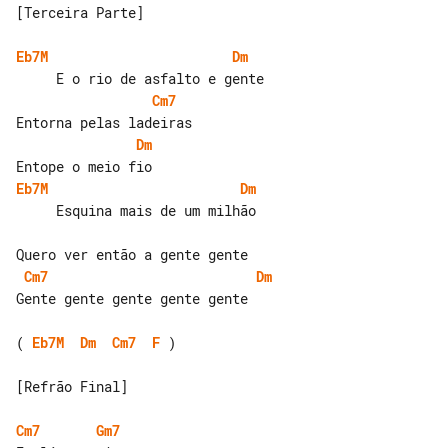
[Terceira Parte]

Eb7M
Dm
Cm7
Dm
Eb7M
Dm
     Esquina mais de um milhão

Cm7
Dm
Gente gente gente gente gente

( 
Eb7M
Dm
Cm7
F
 )

[Refrão Final]

Cm7
Gm7