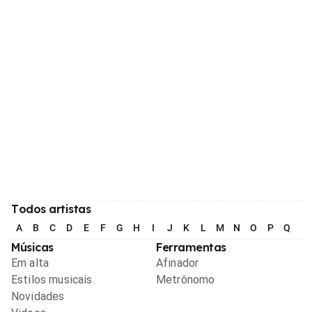
Todos artistas
A
B
C
D
E
F
G
H
I
J
K
L
M
N
O
P
Q
R
Músicas
Ferramentas
Em alta
Afinador
Estilos musicais
Metrônomo
Novidades