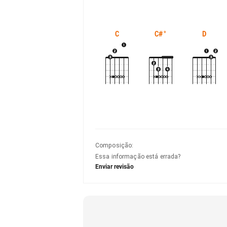
C
C#°
D
Composição
:
Essa informação está errada?
Enviar revisão