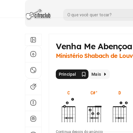
Venha Me Abençoa
Ministério Shabach de Louv
Principal
Mais
C
C#°
D
Continua depois do anúncio