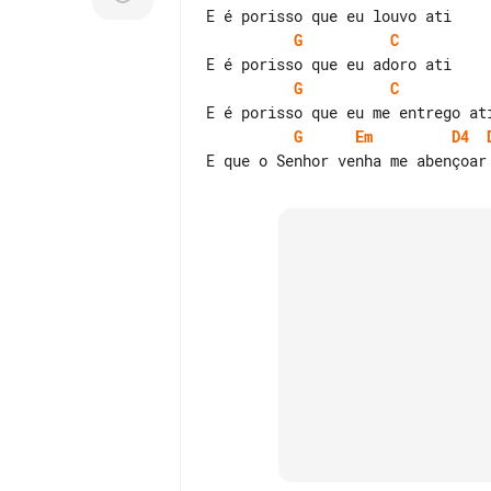
G
C
G
C
G
Em
D4