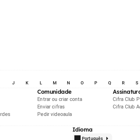
I
J
K
L
M
N
O
P
Q
R
S
Comunidade
Assinatur
Entrar ou criar conta
Cifra Club 
Enviar cifras
Cifra Club 
ordes
Pedir videoaula
Idioma
Português