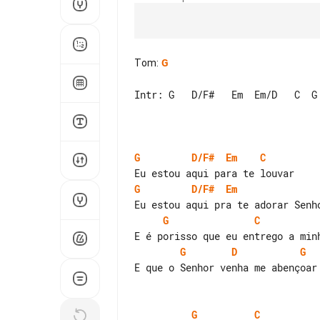
Tom
:
G
Intr: G   D/F#   Em  Em/D   C  G 
G
D/F#
Em
C
G
D/F#
Em
G
C
G
D
G
E que o Senhor venha me abençoar

G
C