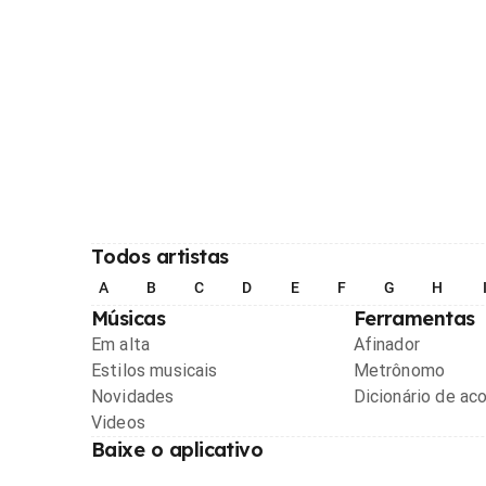
Todos artistas
A
B
C
D
E
F
G
H
Músicas
Ferramentas
Em alta
Afinador
Estilos musicais
Metrônomo
Novidades
Dicionário de ac
Videos
Baixe o aplicativo