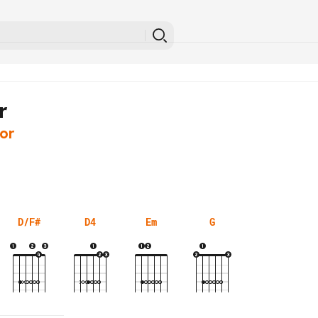
r
or
D/F#
D4
Em
G