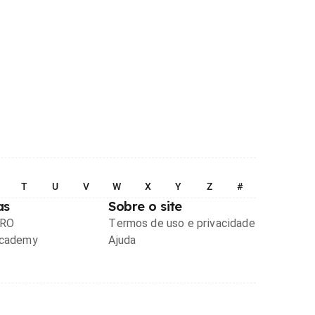
T
U
V
W
X
Y
Z
#
as
Sobre o site
PRO
Termos de uso e privacidade
Academy
Ajuda