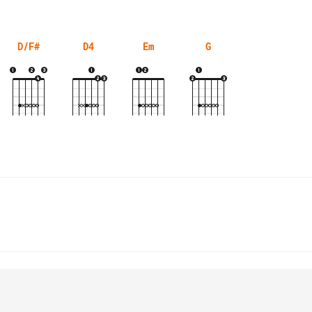
D/F#
D4
Em
G