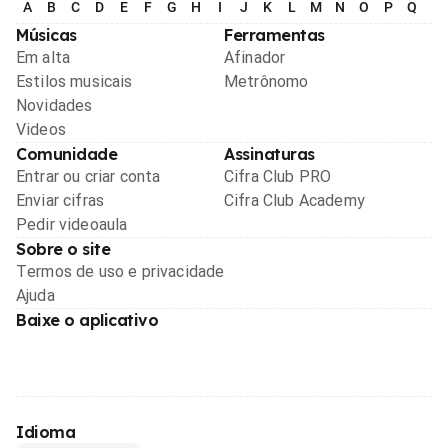
A
B
C
D
E
F
G
H
I
J
K
L
M
N
O
P
Q
R
Músicas
Ferramentas
Em alta
Afinador
Estilos musicais
Metrônomo
Novidades
Videos
Comunidade
Assinaturas
Entrar ou criar conta
Cifra Club PRO
Enviar cifras
Cifra Club Academy
Pedir videoaula
Sobre o site
Termos de uso e privacidade
Ajuda
Baixe o aplicativo
Idioma