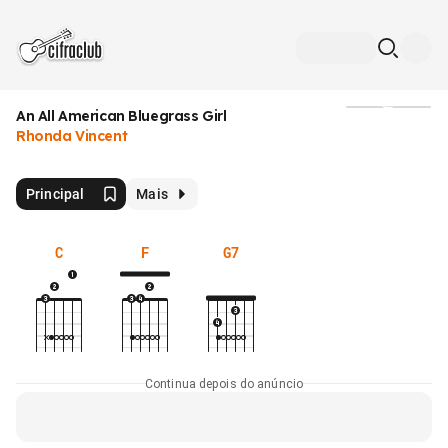
An All American Bluegrass Girl
Mídia
Rhonda Vincent
Principal
Mais
C
F
G7
Continua depois do anúncio