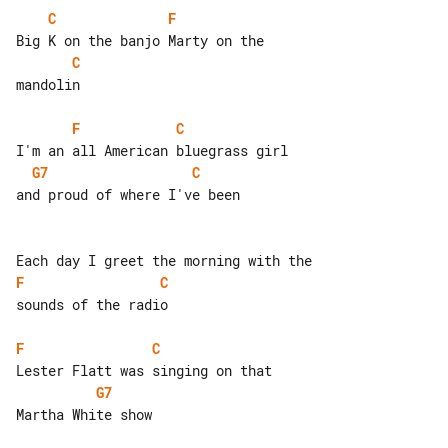
C
F
C
mandolin

F
C
G7
C
and proud of where I've been

F
C
sounds of the radio

F
C
G7
Martha White show
