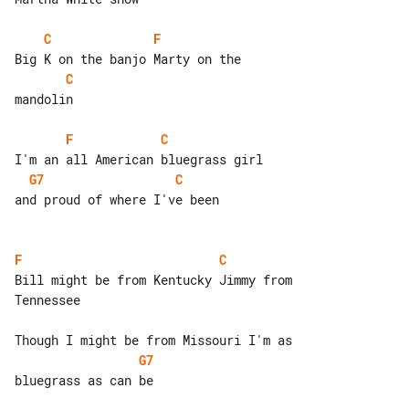
C
F
C
mandolin

F
C
G7
C
and proud of where I've been

F
C
Bill might be from Kentucky Jimmy from 

Tennessee

G7
bluegrass as can be
