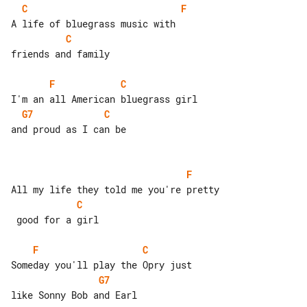
C
F
C
friends and family

F
C
G7
C
and proud as I can be

F
C
 good for a girl

F
C
G7
like Sonny Bob and Earl
