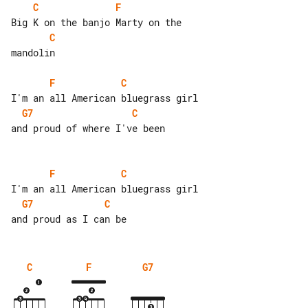
C
F
C
mandolin

F
C
G7
C
and proud of where I've been

F
C
G7
C
C
F
G7