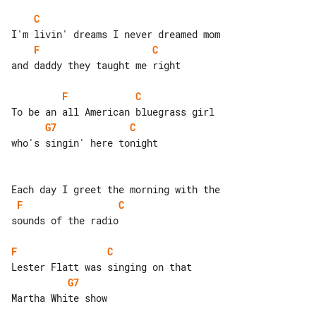
C
F
C
and daddy they taught me right

F
C
G7
C
who's singin' here tonight

F
C
sounds of the radio

F
C
G7
Martha White show
