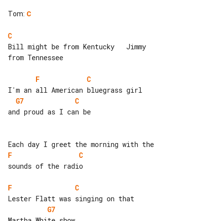
Tom
:
C
C
Bill might be from Kentucky   Jimmy 

from Tennessee

F
C
G7
C
and proud as I can be

F
C
sounds of the radio

F
C
G7
Martha White show
