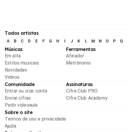
Todos artistas
A
B
C
D
E
F
G
H
I
J
K
L
M
N
O
P
Q
R
Músicas
Ferramentas
Em alta
Afinador
Estilos musicais
Metrônomo
Novidades
Videos
Comunidade
Assinaturas
Entrar ou criar conta
Cifra Club PRO
Enviar cifras
Cifra Club Academy
Pedir videoaula
Sobre o site
Termos de uso e privacidade
Ajuda