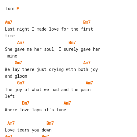
Tom
:
F
Am7
Bm7
Last night I made love for the first 

Am7
Bm7
She gave me her soul, I surely gave her

Gm7
Am7
We lay there just crying with both joy 

Gm7
Am7
The joy of what we had and the pain 

Bm7
Am7
Where love lays it's tune

Am7
Bm7
Am7
Bm7