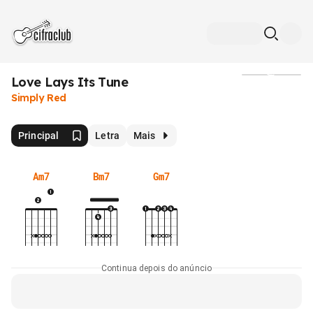
Love Lays Its Tune
Mídia
Simply Red
Principal
Letra
Mais
Am7
Bm7
Gm7
Continua depois do anúncio