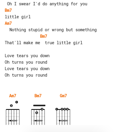
Bm7
Am7
Bm7
That'll make me  true little girl

Love tears you down

Oh turns you round

Love tears you down

Am7
Bm7
Gm7