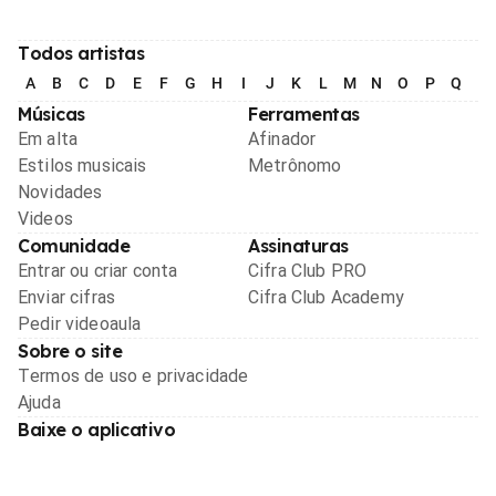
Todos artistas
A
B
C
D
E
F
G
H
I
J
K
L
M
N
O
P
Q
R
Músicas
Ferramentas
Em alta
Afinador
Estilos musicais
Metrônomo
Novidades
Videos
Comunidade
Assinaturas
Entrar ou criar conta
Cifra Club PRO
Enviar cifras
Cifra Club Academy
Pedir videoaula
Sobre o site
Termos de uso e privacidade
Ajuda
Baixe o aplicativo