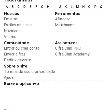
A
B
C
D
E
F
G
H
I
J
K
L
M
N
O
P
Q
R
Músicas
Ferramentas
Em alta
Afinador
Estilos musicais
Metrônomo
Novidades
Videos
Comunidade
Assinaturas
Entrar ou criar conta
Cifra Club PRO
Enviar cifras
Cifra Club Academy
Pedir videoaula
Sobre o site
Termos de uso e privacidade
Ajuda
Baixe o aplicativo