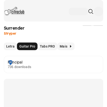
Surrender
Mídia
Stryper
Letra
Guitar Pro
Tabs PRO
Mais
Principal
736 downloads