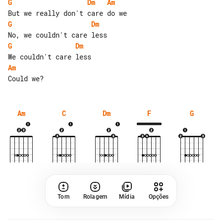
G
Dm
Am
G
Dm
G
Dm
Am
Am
C
Dm
F
G
Tom
Rolagem
Mídia
Opções