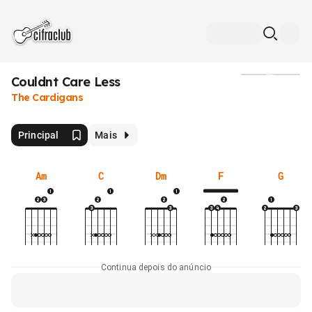
Couldnt Care Less
Mídia
The Cardigans
Principal
Mais
Am
C
Dm
F
G
Continua depois do anúncio