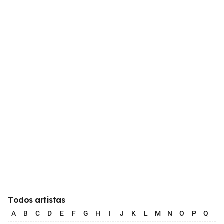
Todos artistas
A
B
C
D
E
F
G
H
I
J
K
L
M
N
O
P
Q
R