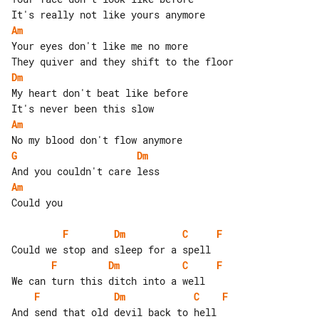
Am
Your eyes don't like me no more

Dm
My heart don't beat like before

Am
G
Dm
Am
Could you

F
Dm
C
F
F
Dm
C
F
F
Dm
C
F