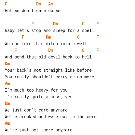
G
Dm
Am
But we don't care do we

F
Dm
C
F
F
Dm
C
F
F
Dm
C
F
Dm
Your back's not straight like before

Am
I'm much too heavy for you

Dm
We just don't care anymore

Am