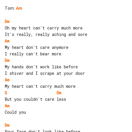
Tom
:
Am
Dm
Oh my heart can't carry much more

Am
My heart don't care anymore

Dm
My hands don't work like before

Am
G
Dm
Am
Could you

Dm
Your face don't look like before
