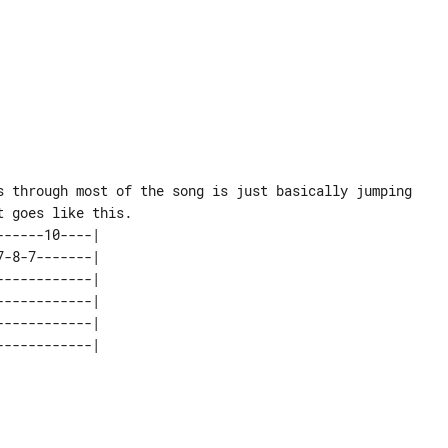
s through most of the song is just basically jumping

-----10----| 

-8-7-------| 

-----------| 

-----------| 

-----------| 
