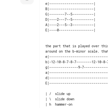
e|-----------------------| 

B|-----------------------| 

G|--------7--5-----------| 

D|----2---7--5-----------| 

A|----2---5--3-----------| 

the part that is played over thi
e|-------------------------------
b|-12-10-8-7-8-7--------12-10-8-7
g|---------------9-7-------------
a|-------------------------------
d|-------------------------------
| /  slide up

| \  slide down

| h  hammer-on
