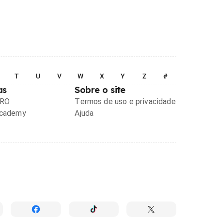
T
U
V
W
X
Y
Z
#
as
Sobre o site
PRO
Termos de uso e privacidade
Academy
Ajuda