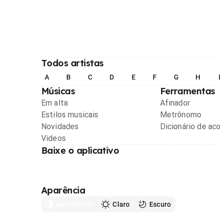
Todos artistas
A
B
C
D
E
F
G
H
Músicas
Ferramentas
Em alta
Afinador
Estilos musicais
Metrônomo
Novidades
Dicionário de ac
Videos
Baixe o aplicativo
Aparência
Automático
Claro
Escuro