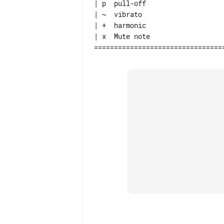
| p  pull-off

| ~  vibrato

| +  harmonic

| x  Mute note
