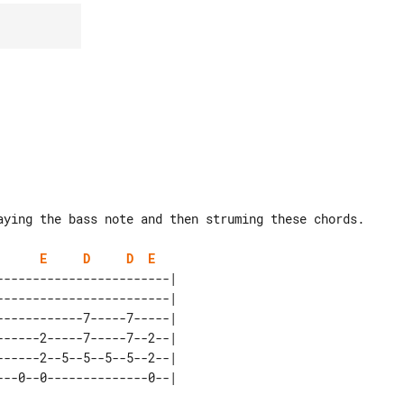
aying the bass note and then struming these chords.

E
D
D
E
-----------------------| 

-----------------------| 

-----------7-----7-----| 

-----2-----7-----7--2--| 

-----2--5--5--5--5--2--| 
