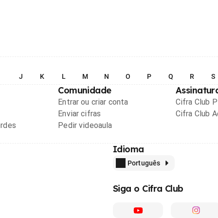
I
J
K
L
M
N
O
P
Q
R
S
Comunidade
Assinatur
Entrar ou criar conta
Cifra Club 
Enviar cifras
Cifra Club 
ordes
Pedir videoaula
Idioma
Português
Siga o Cifra Club