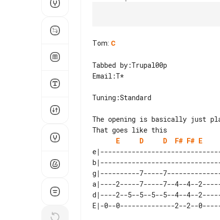
Tom
:
C
Tabbed by:Trupal00p

Email:T*

Tuning:Standard

The opening is basically just pl
E
D
D
F#
F#
E
e|-------------------------------
b|-------------------------------
g|----------7-----7--------------
a|----2-----7-----7--4--4--2-----
d|----2--5--5--5--5--4--4--2-----