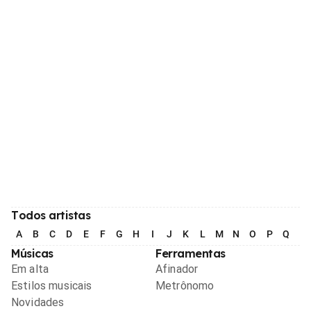
Todos artistas
A
B
C
D
E
F
G
H
I
J
K
L
M
N
O
P
Q
R
Músicas
Ferramentas
Em alta
Afinador
Estilos musicais
Metrônomo
Novidades