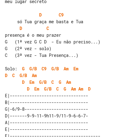
meu lugar secreto

D
C9
D
C
presença é o meu prazer

G   (1ª vez G C D  - Eu não preciso...)

G   (2ª vez - solo)

C   (3ª vez - Tua Presença...)

Solo:  
G
G/B
C9
G/B
Am
Em
D
C
G/B
Am
D
Em
G/B
C
G
Am
D
Em
G/B
C
G
Am
Am
D
E|--------------------------------

B|--------------------------------

G|-6/9-8--------------------------

D|-------9-9-11-9h11-9/11-9-6-6-7-

A|--------------------------------

E|--------------------------------

E|-------------------------------------
