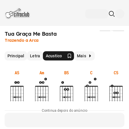
Tua Graça Me Basta
Mídia
Trazendo a Arca
Principal
Letra
Acustico
Mais
A5
Am
B5
C
C5
Continua depois do anúncio