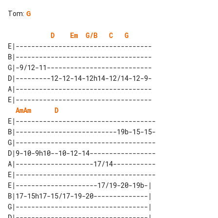
Tom
:
G
D
Em
G/B
C
G
E|-----------------------------------

B|-----------------------------------

G|-9/12-11---------------------------

D|---------12-12-14-12h14-12/14-12-9-

A|-----------------------------------

E|-----------------------------------

Am
Am
D
E|------------------------------------

B|--------------------------19b-15-15-

G|------------------------------------

D|9-10-9h10--10-12-14-----------------

A|--------------------17/14-----------

E|------------------------------------

E|---------------------17/19-20-19b-| 

B|17-15h17-15/17-19-20--------------| 

G|----------------------------------| 

D|----------------------------------| 
