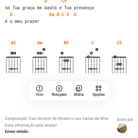
D
C9
D
Em
D
C
D
G
A5
Am
B5
C
C5
Tom
Rolagem
Mídia
Opções
Composição
:
Davi Amorim de Oliveira e Luiz Carlos da Silva
Envio por
Essa informação está errada?
Enviar revisão