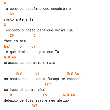
G
C9
G
C9
D
Em7
D
C9
G/B
Am
D
cresças senhor mais e mais

G/B
C9
G/B
Am
Em7
D
C9
G/B
Am
Em7