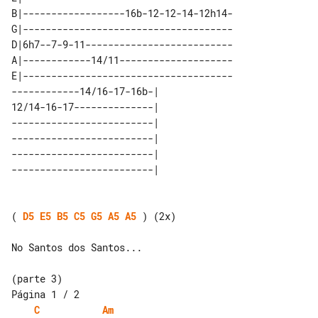
B|------------------16b-12-12-14-12h14-

G|-------------------------------------

D|6h7--7-9-11--------------------------

A|------------14/11--------------------

E|-------------------------------------

------------14/16-17-16b-| 

12/14-16-17--------------| 

-------------------------| 

-------------------------| 

-------------------------| 

( 
D5
E5
B5
C5
G5
A5
A5
 ) (2x)

No Santos dos Santos...

(parte 3)

C
Am