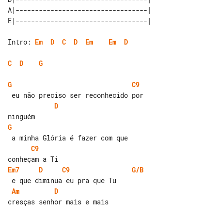
A|----------------------------------| 

Intro: 
Em
D
C
D
Em
Em
D
C
D
G
G
C9
D
G
C9
Em7
D
C9
G/B
Am
D
cresças senhor mais e mais
