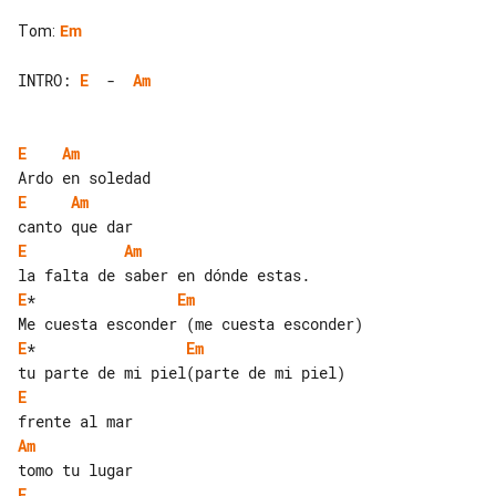
Tom
:
Em
INTRO: 
E
  -  
Am
E
Am
E
Am
E
Am
E
*                
Em
E
*                 
Em
E
Am
E