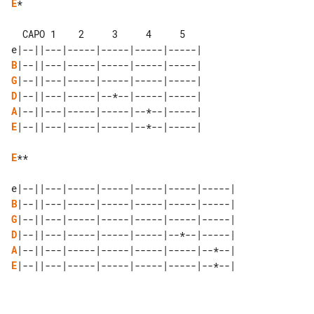
E
*

  CAPO 1    2     3     4     5

B
G
D
A
E
|--||---|-----|-----|--*--|-----|

E
**

B
G
D
A
E
|--||---|-----|-----|-----|-----|--*--|
