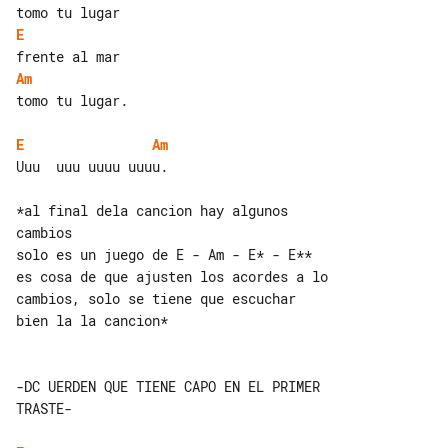
E
Am
tomo tu lugar.

E
Am
Uuu  uuu uuuu uuuu.

*al final dela cancion hay algunos 

cambios

solo es un juego de E - Am - E* - E**

es cosa de que ajusten los acordes a lo

cambios, solo se tiene que escuchar 

bien la la cancion*

-DC UERDEN QUE TIENE CAPO EN EL PRIMER 

TRASTE-
