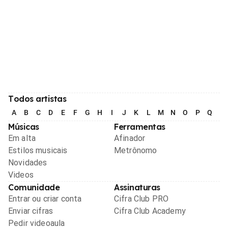
Todos artistas
A
B
C
D
E
F
G
H
I
J
K
L
M
N
O
P
Q
R
Músicas
Ferramentas
Em alta
Afinador
Estilos musicais
Metrônomo
Novidades
Videos
Comunidade
Assinaturas
Entrar ou criar conta
Cifra Club PRO
Enviar cifras
Cifra Club Academy
Pedir videoaula