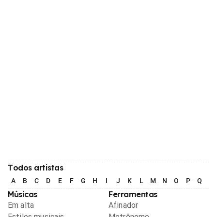
Todos artistas
A
B
C
D
E
F
G
H
I
J
K
L
M
N
O
P
Q
R
Músicas
Ferramentas
Em alta
Afinador
Estilos musicais
Metrônomo