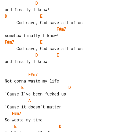
D
D
E
F#m7
F#m7
E
D
E
and finally I know

F#m7
E
D
A
F#m7
E
D