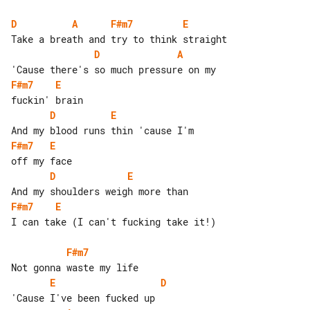
D
A
F#m7
E
D
A
F#m7
E
D
E
F#m7
E
D
E
F#m7
E
I can take (I can't fucking take it!)

F#m7
E
D