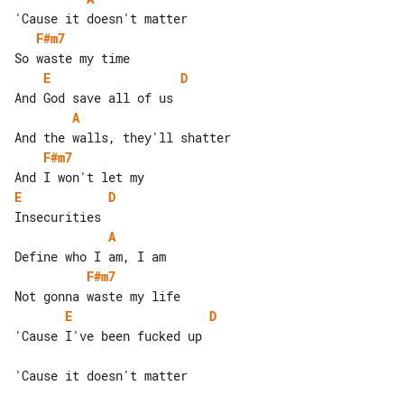
F#m7
E
D
A
F#m7
E
D
A
F#m7
E
D
'Cause I've been fucked up

'Cause it doesn't matter
