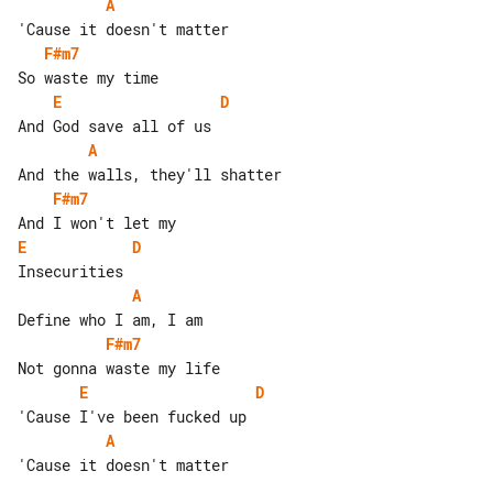
A
F#m7
E
D
A
F#m7
E
D
A
F#m7
E
D
A
'Cause it doesn't matter
