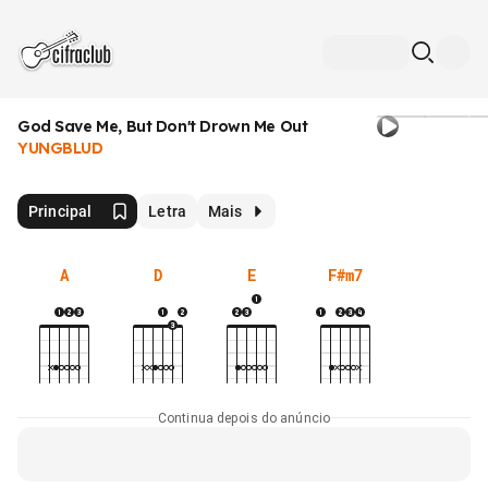
God Save Me, But Don't Drown Me Out
YUNGBLUD
Principal
Letra
Mais
A
D
E
F#m7
Continua depois do anúncio