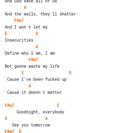
A
F#m7
E
D
A
F#m7
E
D
A
'Cause it doesn't matter

F#m7
E
D
A
F#m7
E