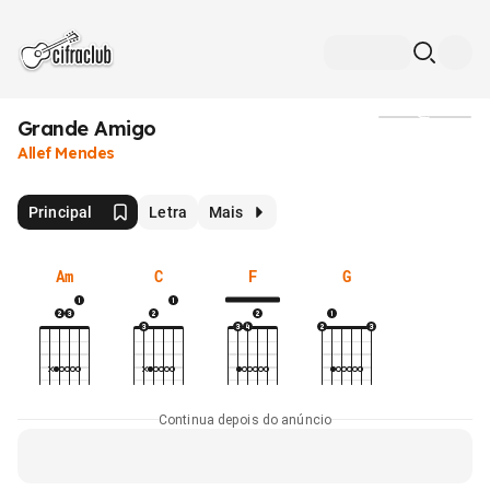
Grande Amigo
Mídia
Allef Mendes
Principal
Letra
Mais
Am
C
F
G
Continua depois do anúncio