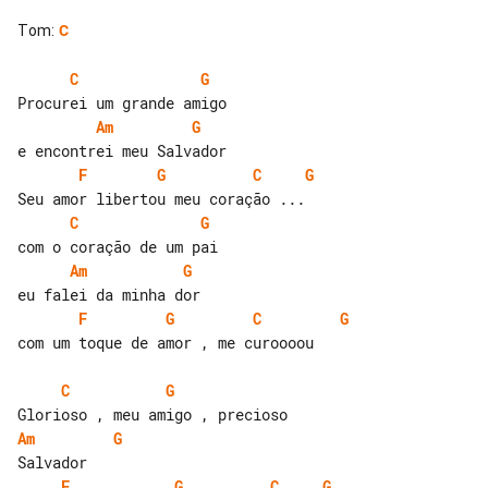
Tom
:
C
C
G
Am
G
F
G
C
G
C
G
Am
G
F
G
C
G
com um toque de amor , me curoooou

C
G
Am
G
F
G
C
G