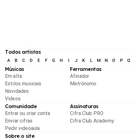
Todos artistas
A
B
C
D
E
F
G
H
I
J
K
L
M
N
O
P
Q
R
Músicas
Ferramentas
Em alta
Afinador
Estilos musicais
Metrônomo
Novidades
Videos
Comunidade
Assinaturas
Entrar ou criar conta
Cifra Club PRO
Enviar cifras
Cifra Club Academy
Pedir videoaula
Sobre o site