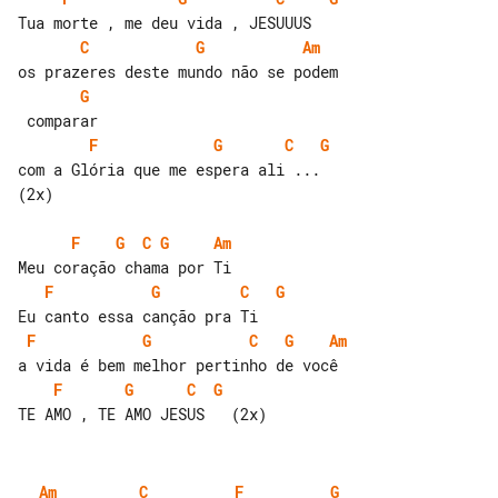
C
G
Am
G
F
G
C
G
com a Glória que me espera ali ...  

(2x)

F
G
C
G
Am
F
G
C
G
F
G
C
G
Am
F
G
C
G
Am
C
F
G