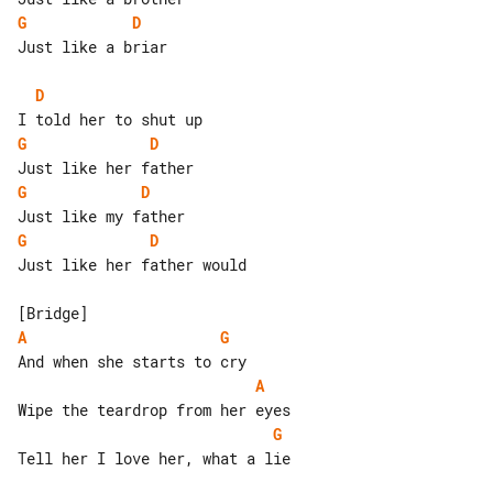
G
D
Just like a briar

D
G
D
G
D
G
D
Just like her father would

A
G
A
G
Tell her I love her, what a lie
