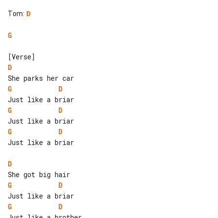
Tom
:
D
G
D
G
D
G
D
G
D
Just like a briar

D
G
D
G
D