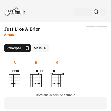
Just Like A Briar
Mídia
Amps
Principal
Mais
A
D
G
Continua depois do anúncio