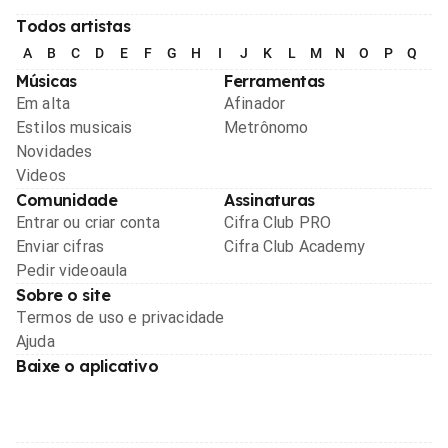
Todos artistas
A
B
C
D
E
F
G
H
I
J
K
L
M
N
O
P
Q
R
Músicas
Ferramentas
Em alta
Afinador
Estilos musicais
Metrônomo
Novidades
Videos
Comunidade
Assinaturas
Entrar ou criar conta
Cifra Club PRO
Enviar cifras
Cifra Club Academy
Pedir videoaula
Sobre o site
Termos de uso e privacidade
Ajuda
Baixe o aplicativo