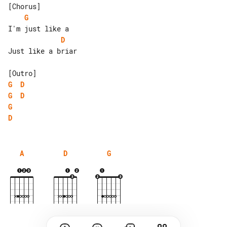
G
D
Just like a briar

G
D
G
D
G
D
A
D
G