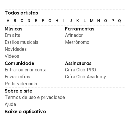
Todos artistas
A
B
C
D
E
F
G
H
I
J
K
L
M
N
O
P
Q
R
Músicas
Ferramentas
Em alta
Afinador
Estilos musicais
Metrônomo
Novidades
Videos
Comunidade
Assinaturas
Entrar ou criar conta
Cifra Club PRO
Enviar cifras
Cifra Club Academy
Pedir videoaula
Sobre o site
Termos de uso e privacidade
Ajuda
Baixe o aplicativo