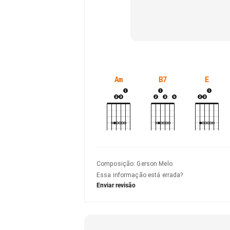
Am
B7
E
Composição
:
Gerson Melo
Essa informação está errada?
Enviar revisão