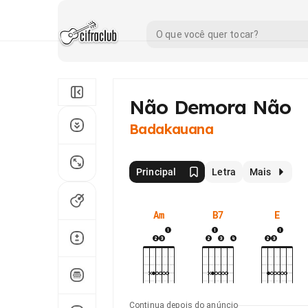
Não Demora Não
Badakauana
Principal
Letra
Mais
Am
B7
E
Continua depois do anúncio