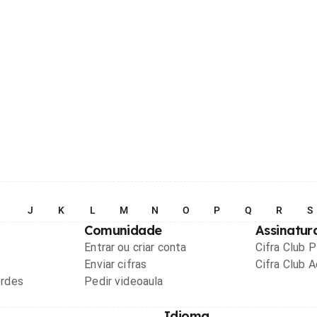
I
J
K
L
M
N
O
P
Q
R
S
Comunidade
Assinatur
Entrar ou criar conta
Cifra Club 
Enviar cifras
Cifra Club 
ordes
Pedir videoaula
Idioma