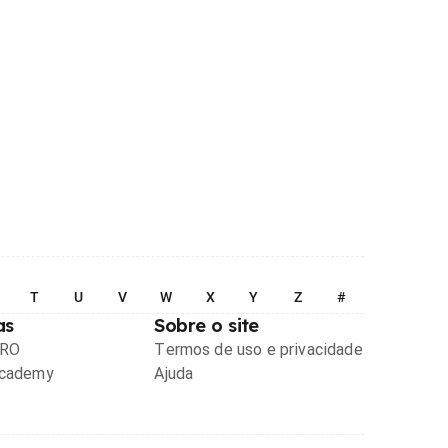
T
U
V
W
X
Y
Z
#
as
Sobre o site
PRO
Termos de uso e privacidade
Academy
Ajuda