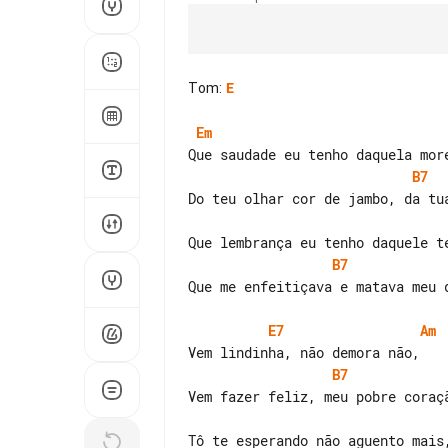
Tom
:
E
Em
B7
B7
Que me enfeitiçava e matava meu d
E7
Am
B7