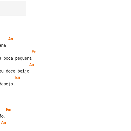
Am
Em
Am
Em
esejo.

Em
Am