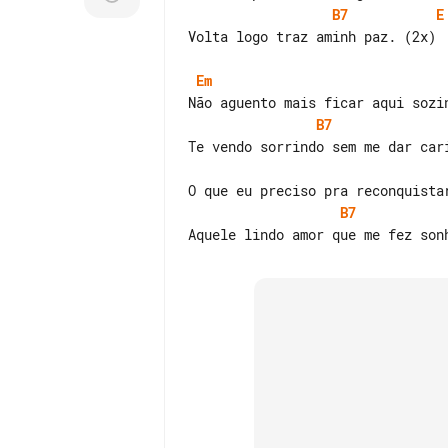
B7
E
Volta logo traz aminh paz. (2x)

Em
B7
B7