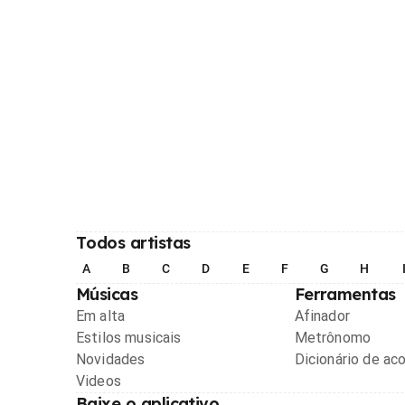
Todos artistas
A
B
C
D
E
F
G
H
Músicas
Ferramentas
Em alta
Afinador
Estilos musicais
Metrônomo
Novidades
Dicionário de ac
Videos
Baixe o aplicativo