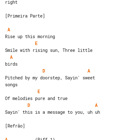
right

[Primeira Parte]

A
E
A
D
A
Pitched by my doorstep, Sayin' sweet 

E
D
A
Sayin' this is a message to you, uh uh

[Refrão]

A
           (Riff 1)
