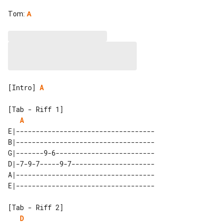
Tom
:
A
[Intro] 
A
[Tab - Riff 1]

A
E|-----------------------------------

B|-----------------------------------

G|-------9-6-------------------------

D|-7-9-7-----9-7---------------------

A|-----------------------------------

[Tab - Riff 2]

D