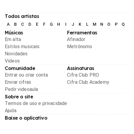
Todos artistas
A
B
C
D
E
F
G
H
I
J
K
L
M
N
O
P
Q
R
Músicas
Ferramentas
Em alta
Afinador
Estilos musicais
Metrônomo
Novidades
Videos
Comunidade
Assinaturas
Entrar ou criar conta
Cifra Club PRO
Enviar cifras
Cifra Club Academy
Pedir videoaula
Sobre o site
Termos de uso e privacidade
Ajuda
Baixe o aplicativo