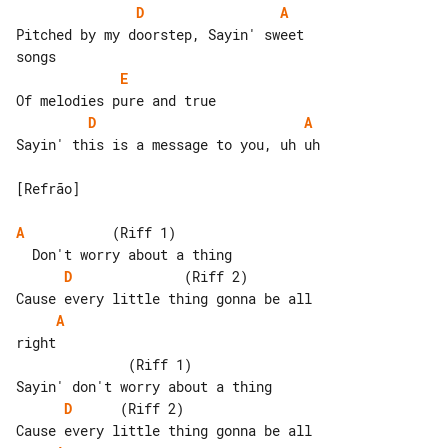
D
A
Pitched by my doorstep, Sayin' sweet 

E
D
A
Sayin' this is a message to you, uh uh

[Refrão]

A
           (Riff 1)

D
              (Riff 2)          

A
right

              (Riff 1)

D
      (Riff 2)                  
