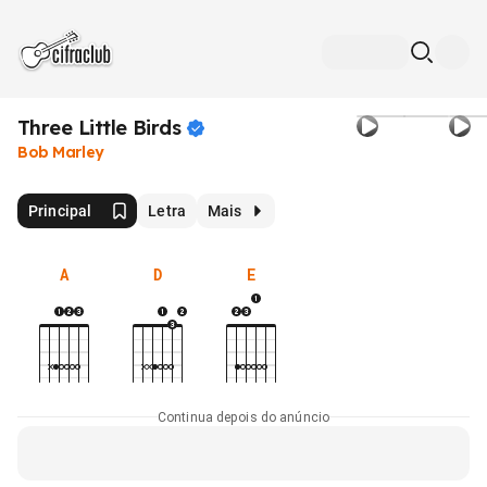
Three Little
Birds
Bob Marley
Principal
Letra
Mais
A
D
E
Continua depois do anúncio