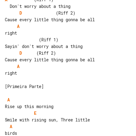
D
              (Riff 2)          

A
right

              (Riff 1)

D
      (Riff 2)                  

A
right

[Primeira Parte]

A
E
A