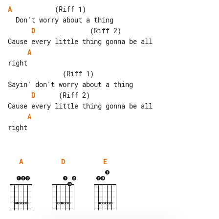
A
           (Riff 1)

D
              (Riff 2)          

A
right

              (Riff 1)

D
      (Riff 2)                  

A
A
D
E