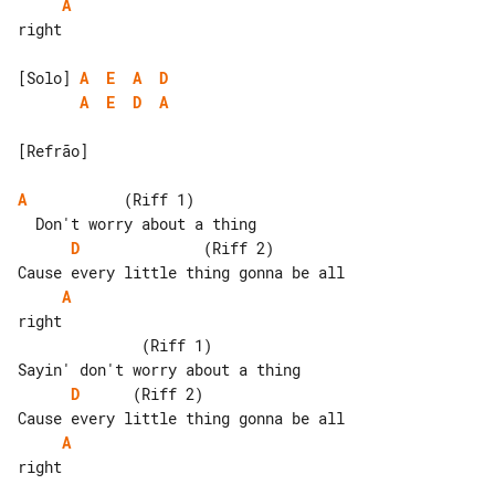
A
right

[Solo] 
A
E
A
D
A
E
D
A
[Refrão]

A
           (Riff 1)

D
              (Riff 2)          

A
right

              (Riff 1)

D
      (Riff 2)                  

A
right
