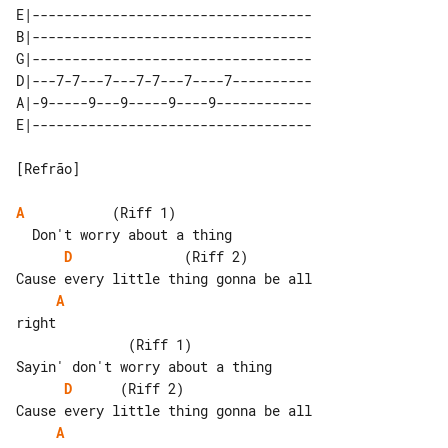
E|-----------------------------------

B|-----------------------------------

G|-----------------------------------

D|---7-7---7---7-7---7----7----------

A|-9-----9---9-----9----9------------

[Refrão]

A
           (Riff 1)

D
              (Riff 2)          

A
right

              (Riff 1)

D
      (Riff 2)                  

A