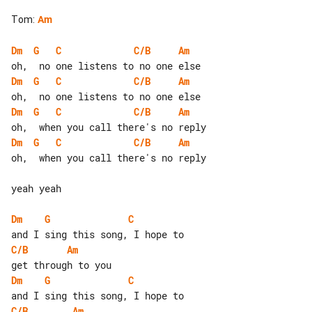
Tom
:
Am
Dm
G
C
C/B
Am
Dm
G
C
C/B
Am
Dm
G
C
C/B
Am
Dm
G
C
C/B
Am
oh,  when you call there's no reply

yeah yeah

Dm
G
C
C/B
Am
Dm
G
C
C/B
Am