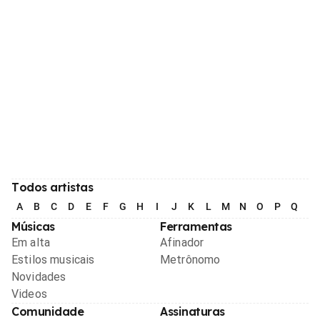
Todos artistas
A
B
C
D
E
F
G
H
I
J
K
L
M
N
O
P
Q
R
Músicas
Ferramentas
Em alta
Afinador
Estilos musicais
Metrônomo
Novidades
Videos
Comunidade
Assinaturas