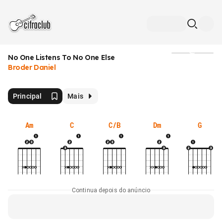
No One Listens To No One Else
Mídia
Broder Daniel
Principal
Mais
Am
C
C/B
Dm
G
Continua depois do anúncio