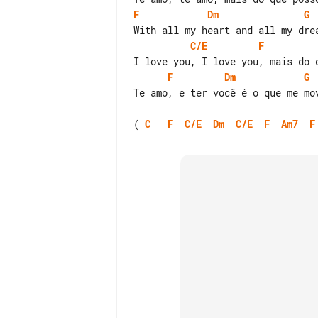
F
Dm
G
C/E
F
F
Dm
G
Te amo, e ter você é o que me mov
( 
C
F
C/E
Dm
C/E
F
Am7
F