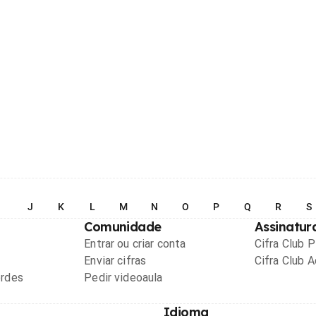
I
J
K
L
M
N
O
P
Q
R
S
Comunidade
Assinatur
Entrar ou criar conta
Cifra Club 
Enviar cifras
Cifra Club 
ordes
Pedir videoaula
Idioma