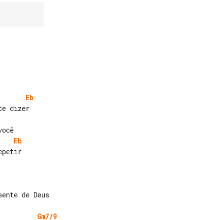
Eb
Eb
Gm7/9