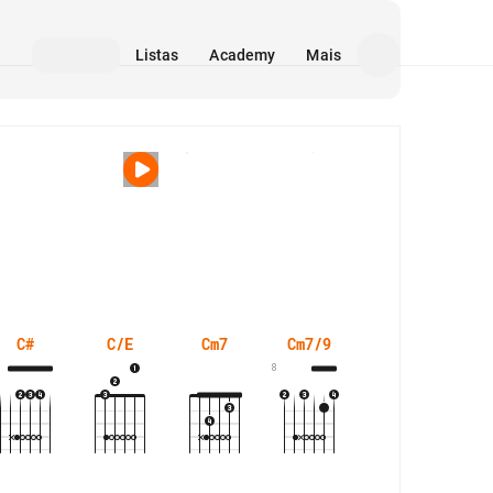
Listas
Academy
Mais
Mídia
C#
C/E
Cm7
Cm7/9
Dm
8
3