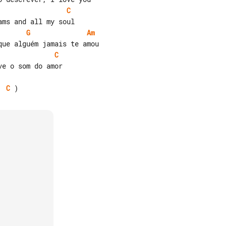
C
G
Am
C
e o som do amor

C