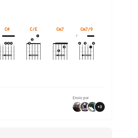
C#
C/E
Cm7
Cm7/9
Dm
8
3
Envio por
+
3