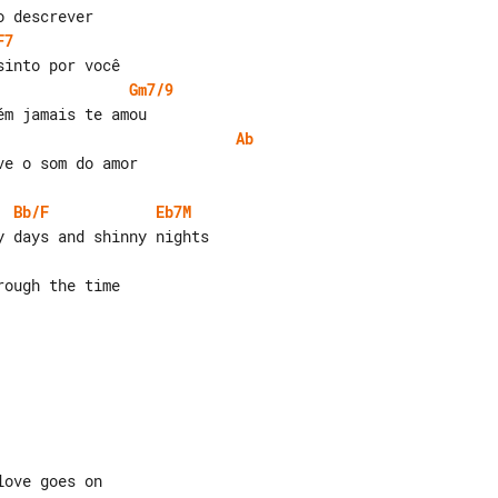
F7
Gm7/9
Ab
e o som do amor

Bb/F
Eb7M