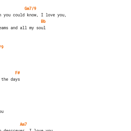
Gm7/9
Bb
/9
F#
Am7