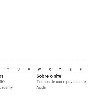
T
U
V
W
X
Y
Z
#
as
Sobre o site
PRO
Termos de uso e privacidade
Academy
Ajuda