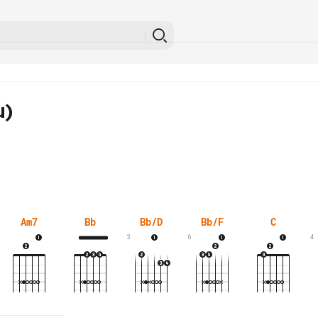
u)
Am7
Bb
Bb/D
Bb/F
C
3
6
4