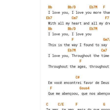
Bb
Bb/D
Eb7M
F
Eb7
Cm7
F7
Bb
Bb/D
Eb7M
F
Gm7
Eb7M
Cm7
F
 Throughout the ages, throughout the days

C#
F
Gsus4
 Que me abençoou, que nos abençoou

C
C/E
F
G