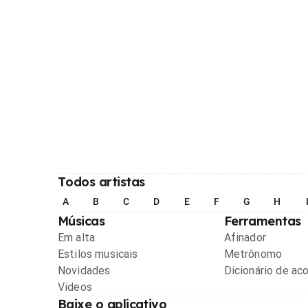
Todos artistas
A
B
C
D
E
F
G
H
Músicas
Ferramentas
Em alta
Afinador
Estilos musicais
Metrônomo
Novidades
Dicionário de ac
Videos
Baixe o aplicativo