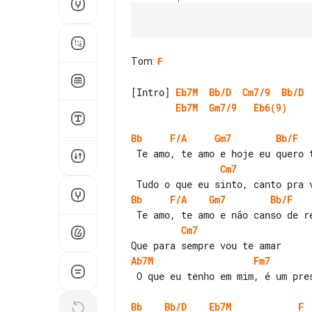
Tom
:
F
[Intro] 
Eb7M
Bb/D
Cm7/9
Bb/D
Eb7M
Gm7/9
Eb6(9)
Bb
F/A
Gm7
Bb/F
Cm7
Bb
F/A
Gm7
Bb/F
Cm7
Ab7M
Fm7
 O que eu tenho em mim, é um presente de Deus

Bb
Bb/D
Eb7M
F