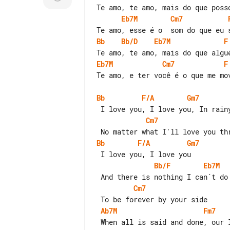
Eb7M
Cm7
Bb
Bb/D
Eb7M
F
Eb7M
Cm7
F
Te amo, e ter você é o que me mov
Bb
F/A
Gm7
Cm7
Bb
F/A
Gm7
Bb/F
Eb7M
Cm7
Ab7M
Fm7
 When all is said and done, our love goes on
