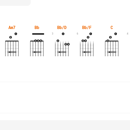
Am7
Bb
Bb/D
Bb/F
C
3
6
4