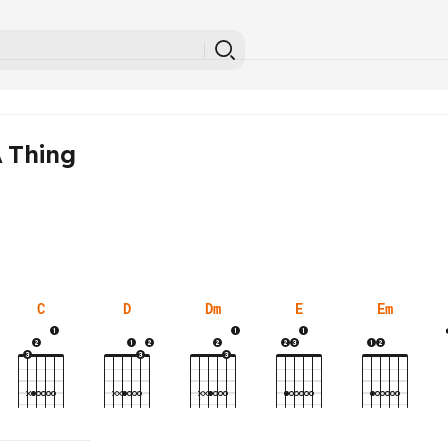
A Thing
C
D
Dm
E
Em