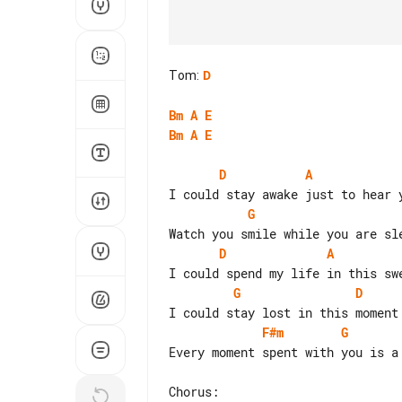
Tom
:
D
Bm
A
E
Bm
A
E
D
A
G
D
A
G
D
F#m
G
Every moment spent with you is a 