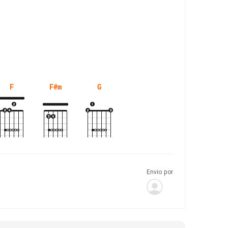
F
F#m
G
Envio por