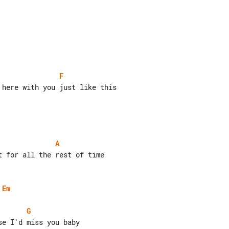
F
A
 for all the rest of time

Em
G