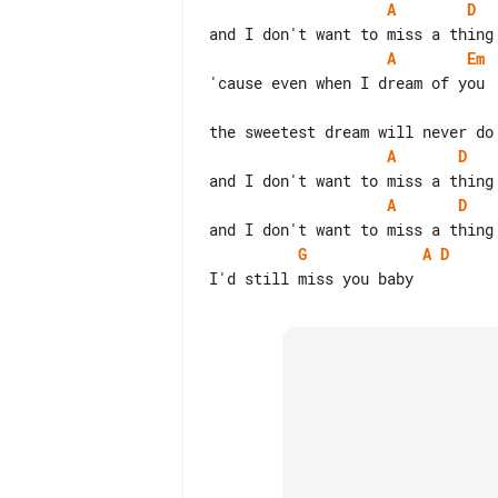
A
D
A
Em
A
D
A
D
G
A
D