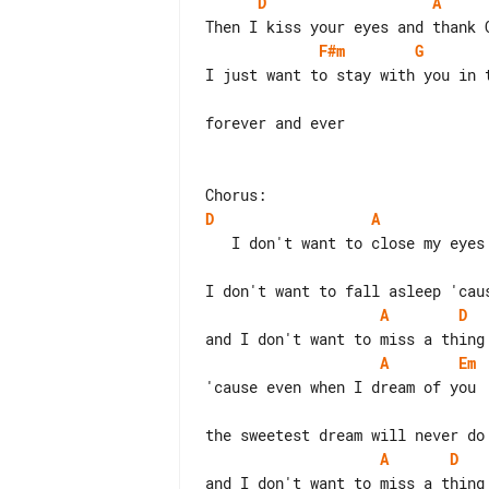
D
A
F#m
G
I just want to stay with you in t
forever and ever

D
A
A
D
A
Em
A
D
and I don't want to miss a thing
