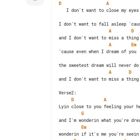
D
A
A
D
A
Em
A
D
and I don't want to miss a thing

D
A
G
Em