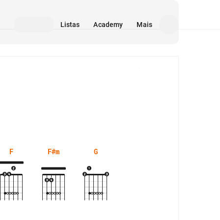
Listas
Academy
Mais
Mídia
F
F#m
G