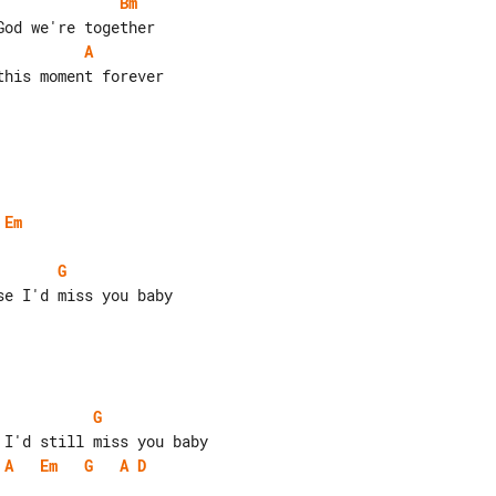
Bm
A
his moment forever

Em
G
G
A
Em
G
A
D