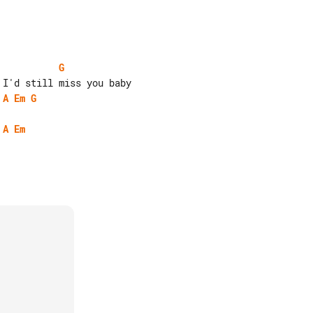
G
A
Em
G
A
Em