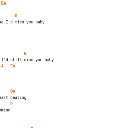
Em
G
G
A
Em
Bm
D