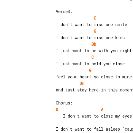
C
G
Bb
C
G
Dm
and just stay here in this moment
D
A