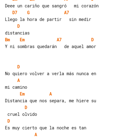
D7
G
A7
D
Bm
Em
A7
D
Y ni sombras quedarán   de aquel amor

D
A
Em
A
D
D
A