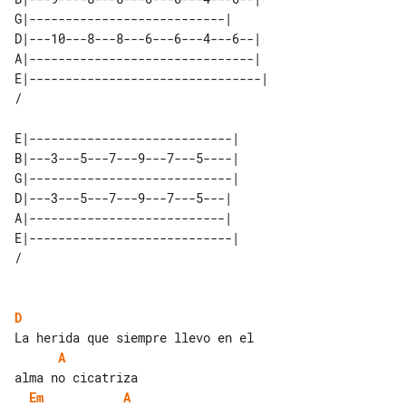
G|---------------------------|      

D|---10---8---8---6---6---4---6--|  

A|-------------------------------|  

E|--------------------------------| 

E|----------------------------| 

B|---3---5---7---9---7---5----| 

G|----------------------------| 

D|---3---5---7---9---7---5---|  

A|---------------------------|  

E|----------------------------| 

D
A
Em
A