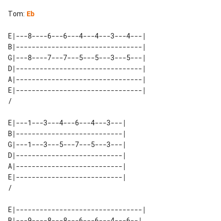
Tom
:
Eb
E|---8----6---6---4---4---3---4---| 

B|--------------------------------| 

G|---8----7---7---5---5---3---5---| 

D|--------------------------------| 

A|--------------------------------| 

E|--------------------------------| 

E|---1---3---4---6---4---3---| 

B|---------------------------| 

G|---1---3---5---7---5---3---| 

D|---------------------------| 

A|---------------------------| 

E|---------------------------| 

E|--------------------------------| 

B|---9----8---8---6---6---4---6--|  
