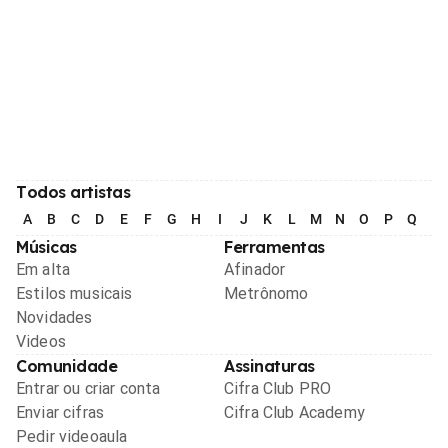
Todos artistas
A
B
C
D
E
F
G
H
I
J
K
L
M
N
O
P
Q
R
Músicas
Ferramentas
Em alta
Afinador
Estilos musicais
Metrônomo
Novidades
Videos
Comunidade
Assinaturas
Entrar ou criar conta
Cifra Club PRO
Enviar cifras
Cifra Club Academy
Pedir videoaula