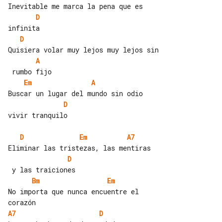
D
D
A
Em
A
D
vivir tranquilo

D
Em
A7
D
Bm
Em
No importa que nunca encuentre el 

A7
D