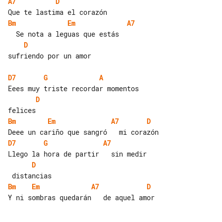
A7
D
Bm
Em
A7
D
sufriendo por un amor

D7
G
A
D
Bm
Em
A7
D
D7
G
A7
D
Bm
Em
A7
D