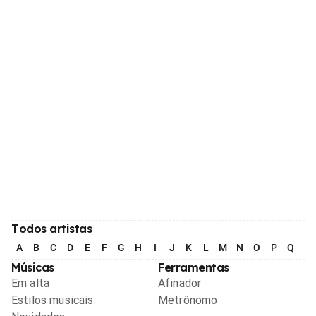
Todos artistas
A
B
C
D
E
F
G
H
I
J
K
L
M
N
O
P
Q
R
Músicas
Ferramentas
Em alta
Afinador
Estilos musicais
Metrônomo