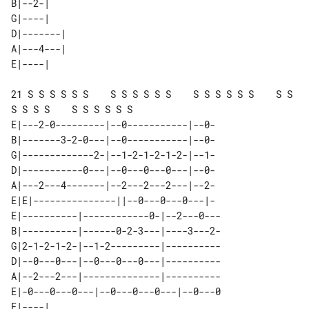
B|--2-|    

G|----|    

D|-------| 

A|---4---| 

21 S S S S S S    S S S S S S    S S S S S S    S S 
S S S S    S S S S S S

E|---2-0---------|--0-----------|--0-

B|-------3-2-0---|--0-----------|--0-

G|-------------2-|--1-2-1-2-1-2-|--1-

D|-----------0---|--0---0---0---|--0-

A|---2---4-------|--2---2---2---|--2-

E|E|---------------||--0---0---0---|-

E|----------|------------0-|--2---0---

B|----------|------0-2-3---|----3---2-

G|2-1-2-1-2-|--1-2---------|----------

D|--0---0---|--0---0---0---|----------

A|--2---2---|--------------|----------

E|-0---0---0---|--0---0---0---|--0---0

E|----|    
