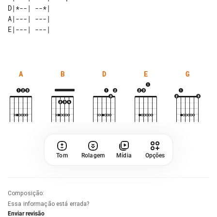
D|*--| --*|                     

A|---| ---|                     

A
B
D
E
G
Tom
Rolagem
Mídia
Opções
Composição
:
Essa informação está errada?
Enviar revisão