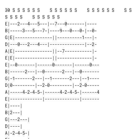
30 S S S S S S    S S S S S S    S S S S S S    S S 
S S S S    S S S S S S

E|---2---4---5---|--7---0-------|----

B|-----3---5---7-|----9---0---0-|--0-

G|E|---------------||----------1---|-

D|---0---2---4---|--------------|--2-

A|E|---------------||--7-----------|-

E|E|---------------||--------------|-

E|--0-------|------0-------|------0---

B|------2---|--0-------2---|--0-------

G|-1-------2---|--1-------2---|--1----

D|0---------|--2-0---------|--2-0-----

A|-----4-2-4-5-|------4-2-4-5-|------4

E|-------------|--------------|-------

E|----|    

B|2---|    

G|---2---| 

D|----|    

A|-2-4-5-| 
