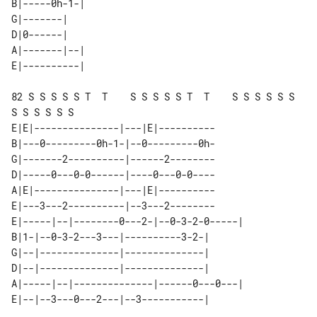
B|-----0h-1-| 

G|-------|    

D|0------|    

A|-------|--| 

82 S S S S S T  T    S S S S S T  T    S S S S S S    
S S S S S S

E|E|---------------|---|E|----------

B|---0---------0h-1-|--0---------0h-

G|-------2----------|------2--------

D|-----0---0-0------|----0---0-0----

A|E|---------------|---|E|----------

E|---3---2----------|--3---2--------

E|-----|--|--------0---2-|--0-3-2-0-----| 

B|1-|--0-3-2---3---|----------3-2-|       

G|--|--------------|--------------|       

D|--|--------------|--------------|       

A|-----|--|--------------|------0---0---| 
