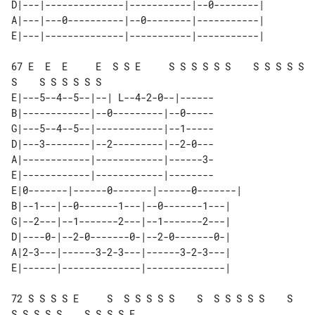
D|---|--------------|-----------|--0--------| 

A|---|---0----------|--0--------|-----------| 

67 E  E  E     E  S S E     S S S S S S    S S S S S 
S    S S S S S S

E|---5--4--5--|--| L--4-2-0--|------

B|------------|--0---------|--0-----

G|---5--4--5--|------------|--1-----

D|---3--------|--2---------|--2-0---

A|------------|------------|------3-

E|------------|------------|--------

E|0-------|------0-------|------0-------| 

B|--1---|--0-------1---|--0-------1---|   

G|--2---|--1-------2---|--1-------2---|   

D|----0-|--2-0-------0-|--2-0-------0-|   

A|2-3---|------3-2-3---|------3-2-3---|   

72 S S S S E     S  S S S S S    S  S S S S S    S  
S S S S S    S S S S E
