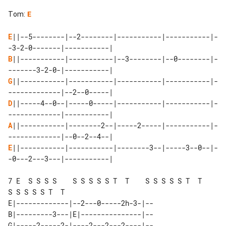
Tom
:
E
E
||--5--------|--2--------|-----------|-----------|-
B
||-----------|-----------|--3--------|--0--------|-
G
||-----------|-----------|-----------|-----------|-
D
||-----4--0--|-----0-----|-----------|-----------|-
A
||-----------|--------2--|-----2-----|-----------|-
E
||-----------|-----------|--------3--|-----3--0--|-
-0---2---3---|-----------|

7 E  S S S S    S S S S S T  T    S S S S S T  T    
S S S S S T  T

E|-------------|--2---0-----2h-3-|--

B|---------3---|E|---------------|--

G|-----2-----2-|----2---2---2----|--
