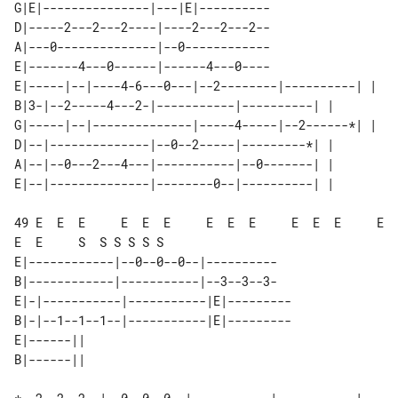
G|E|---------------|---|E|----------

D|-----2---2---2----|----2---2---2--

A|---0--------------|--0------------

E|-------4---0------|------4---0----

E|-----|--|----4-6---0---|--2--------|----------| | 

B|3-|--2-----4---2-|-----------|----------| |       

G|-----|--|--------------|-----4-----|--2------*| | 

D|--|--------------|--0--2-----|---------*| |       

A|--|--0---2---4---|-----------|--0-------| |       

49 E  E  E     E  E  E     E  E  E     E  E  E     E  
E  E     S  S S S S S

E|------------|--0--0--0--|----------

B|------------|-----------|--3--3--3-

E|-|-----------|-----------|E|---------

B|-|--1--1--1--|-----------|E|---------

E|------|| 
