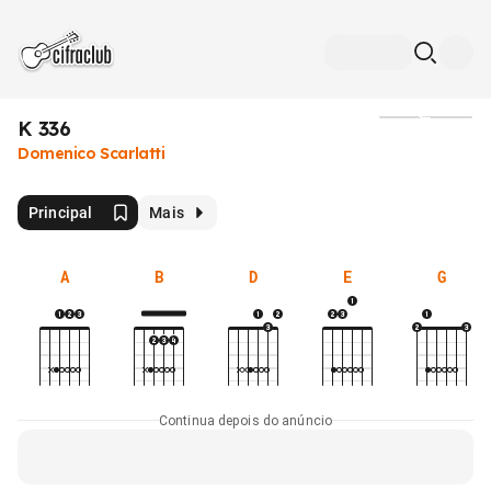
K 336
Mídia
Domenico Scarlatti
Principal
Mais
A
B
D
E
G
Continua depois do anúncio