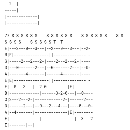
--2--|          

-----|          

|-------------| 

77 S S S S S S    S S S S S S    S S S S S S    S S 
S S S S    S S S S S T  T

E|---2---0---3---|--2---0---3---|--2-

B|E|---------------||--------------|-

G|-----2---2---2-|----2---2---2-|----

D|---0-------2---|--0-------2---|--0-

A|-------4-------|------4-------|----

E|E|---------------||--------------|-

E|--0---3---|--2-0---------|E|--------

B|-------------|------3-2-0---|--0----

G|2---2---2-|------------2-|------2---

D|------2---|--0---2---4---|----0---0-

A|--4-------|--------------|E|--------

E|-------------|--------------|--3---2

E|-------|--| 
