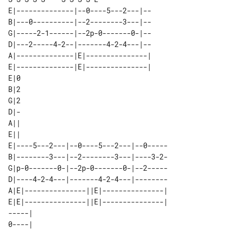
E|--------------|--0----5---2---|--

B|---0----------|--2--------3---|--

G|-----2-1------|--2p-0-------0-|--

D|---2-----4-2--|-------4-2-4---|--

A|--------------|E|---------------|

E|--------------|E|---------------|

E|0

B|2

G|2

D|-

A||

E||

E|----5---2---|--0----5---2---|--0-----

B|--------3---|--2--------3---|----3-2-

G|p-0-------0-|--2p-0-------0-|--2-----

D|----4-2-4---|-------4-2-4---|--------

A|E|---------------||E|---------------|

E|E|---------------||E|---------------|

-----|          

0----|          
