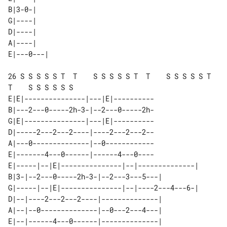
B|3-0-|    

G|----|    

D|----|    

A|----|    

26 S S S S S T  T    S S S S S T  T    S S S S S T  
T    S S S S S S

E|E|---------------|---|E|----------

B|---2---0-----2h-3-|--2---0-----2h-

G|E|---------------|---|E|----------

D|-----2---2---2----|----2---2---2--

A|---0--------------|--0------------

E|-------4---0------|------4---0----

E|-----|--|E|---------------|--|--------------| 

B|3-|--2---0-----2h-3-|--2---3---5---|          

G|-----|--|E|---------------|--|----2---4---6-| 

D|--|----2---2---2----|--------------|          

A|--|--0--------------|--0---2---4---|          
