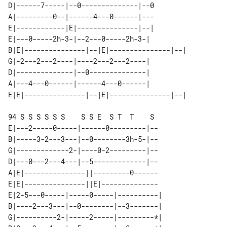
D|------7-----|--0--------------|--0

A|---------0--|------4---0------|---

E|------------|E|---------------|--|

E|---0-----2h-3-|--2---0-----2h-3-|          

B|E|---------------|--|E|---------------|--| 

G|-2---2---2----|----2---2---2----|          

D|--------------|--0--------------|          

A|---4---0------|------4---0------|          

94 S S S S S S    S S E  S T  T    S 

E|---2-----0-----|------0---------|--

B|-----3-2---3---|--0--------3h-5-|--

G|-------------2-|----0-2---------|--

D|---0---2---4---|--5-------------|--

A|E|---------------||---------0------

E|E|---------------||E|--------------

E|2-5---0-----|-----0-----|----------| 

B|----2---3---|--0--------|--3-------| 

G|----------2-|-----2-----|---------*| 
