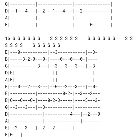
G|----------|--------------|--------------| 

D|--1---4---|--2---1---4---|--2-----------| 

A|----------|--------------|--------------| 

16 S S S S S S    S S S S S S    S S S S S S    S S 
S S S S    S S S S S S

E|---0-----------|--3-----------|--3-

B|-----3-2-0---0-|----0---0---0-|----

G|-----------3---|--3---3---3---|--3-

D|E|---------------||--------------|-

A|E|---------------||--------------|-

E|---0---2---3---|--0---2---3---|--0-

E|----------|----------0-2-|--3---2---

B|0---0---0-|----0-2-3-----|----5---3-

G|--3---3---|--3-----------|----------

D|-------------|----------4---|--2---0

A|-------------|--------------|-------

E|--2---3---|--2---2-------|----------

E|0---|    
