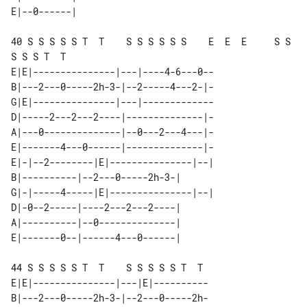
40 S S S S S T  T    S S S S S S    E  E  E     S S 
S S S T  T

E|E|---------------|---|----4-6---0--

B|---2---0-----2h-3-|--2-----4---2-|-

G|E|---------------|---|-------------

D|-----2---2---2----|--------------|-

A|---0--------------|--0---2---4---|-

E|-------4---0------|--------------|-

E|-|--2--------|E|---------------|--| 

B|----------|--2---0-----2h-3-|       

G|-|-----4-----|E|---------------|--| 

D|-0--2-----|----2---2---2----|       

A|----------|--0--------------|       

44 S S S S S T  T    S S S S S T  T  

E|E|---------------|---|E|----------

B|---2---0-----2h-3-|--2---0-----2h-
