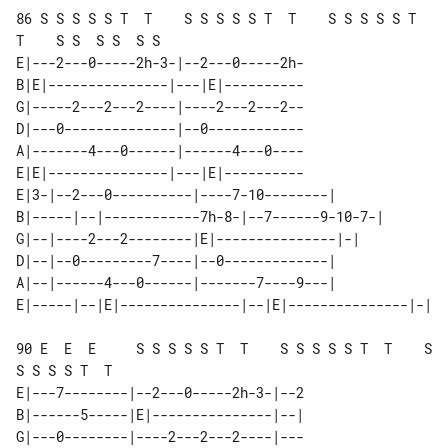
86 S S S S S T  T    S S S S S T  T    S S S S S T  
T    S S  S S  S S

E|---2---0-----2h-3-|--2---0-----2h-

B|E|---------------|---|E|----------

G|-----2---2---2----|----2---2---2--

D|---0--------------|--0------------

A|-------4---0------|------4---0----

E|E|---------------|---|E|----------

E|3-|--2---0----------|----7-10--------|             

B|-----|--|------------7h-8-|--7------9-10-7-|       

G|--|----2---2--------|E|---------------|-|          

D|--|--0---------7----|--0-------------|             

A|--|------4---0------|-------7----9---|             

90 E  E  E     S S S S S T  T    S S S S S T  T    S 
S S S S T  T

E|---7--------|--2---0-----2h-3-|--2

B|------5-----|E|---------------|--|

G|---0--------|----2---2---2----|---
