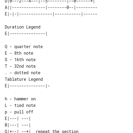
D|0---2---4---|--5--------|--0------*| 

A||--------------|--------0--|---------

Duration Legend

Q - quarter note

E - 8th note

S - 16th note

T - 32nd note

Tablature Legend

h - hammer on

L - tied note

E|---| ---|                     

B|---| ---|                     

G|*--| --*|  repeat the section 
