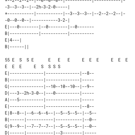
*--2--2--2--|--0--0--0--|-----------|-----------|-
-3--3--3--|--2h-3-2-0-----|

*-----------|-----------|--3--3--3--|--2--2--2--|-
E|---0--------|--0--------|--0-------

B|------------|-----------|----------

E|4---|    

55 E  S  S E      E   E   E     E  E  E     E  E  E     
E  E  E     E  S  S S S

E|--------------|--------------|--8--

B|--------------|--------------|-----

G|--------------|--10--10--10--|--9--

D|---3--2h-3-0--|---0----------|-----

A|---5----------|--------------|-----

E|--------------|--------------|--8--

E|8--8--|--6--6--6--|--5--5--5--|--5--

B|------|-----------|-----------|--0--

G|9--9--|--7--7--7--|--5--5--5--|--0--

D|------|-----------|--3--------|-----
