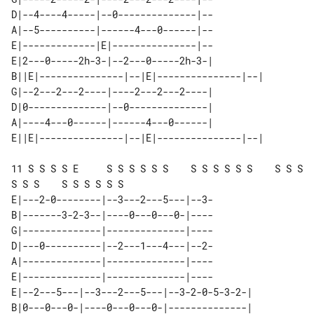
D|--4----4-----|--0--------------|--

A|--5----------|------4---0------|--

E|-------------|E|---------------|--

E|2---0-----2h-3-|--2---0-----2h-3-|          

B||E|---------------|--|E|---------------|--| 

G|--2---2---2----|----2---2---2----|          

D|0--------------|--0--------------|          

A|----4---0------|------4---0------|          

11 S S S S E     S S S S S S    S S S S S S    S S S 
S S S    S S S S S S

E|---2-0--------|--3---2---5---|--3-

B|-------3-2-3--|----0---0---0-|----

G|--------------|--------------|----

D|---0----------|--2---1---4---|--2-

A|--------------|--------------|----

E|--------------|--------------|----

E|--2---5---|--3---2---5---|--3-2-0-5-3-2-| 

B|0---0---0-|----0---0---0-|--------------| 
