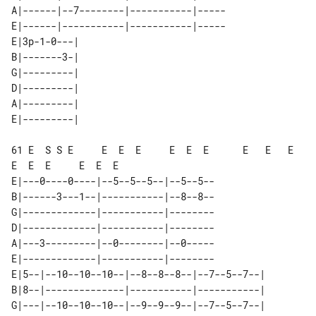
A|------|--7--------|-----------|-----

E|------|-----------|-----------|-----

E|3p-1-0---| 

B|-------3-| 

G|---------| 

D|---------| 

A|---------| 

61 E  S S E     E  E  E     E  E  E      E   E   E     
E  E  E     E  E  E

E|---0----0----|--5--5--5--|--5--5--

B|------3---1--|-----------|--8--8--

G|-------------|-----------|--------

D|-------------|-----------|--------

A|---3---------|--0--------|--0-----

E|-------------|-----------|--------

E|5--|--10--10--10--|--8--8--8--|--7--5--7--| 

B|8--|--------------|-----------|-----------| 

G|---|--10--10--10--|--9--9--9--|--7--5--7--| 
