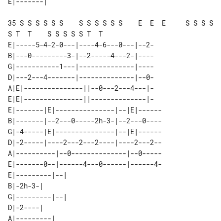
35 S S S S S S    S S S S S S    E  E  E     S S S S 
S T  T    S S S S S T  T

E|-----5-4-2-0---|----4-6---0---|--2-

B|---0---------3-|--2-----4---2-|----

G|-----------1---|--------------|----

D|---2---4-------|--------------|--0-

A|E|---------------||--0---2---4---|-

E|E|---------------||--------------|-

E|-------|E|---------------|--|E|------

B|-------|--2---0-----2h-3-|--2---0----

G|-4-----|E|---------------|--|E|------

D|-2-----|----2---2---2----|----2---2--

A|----------|--0--------------|--0-----

E|-------0--|------4---0------|------4-

E|---------|--| 

B|-2h-3-|       

G|---------|--| 

D|-2----|       

A|---------|    
