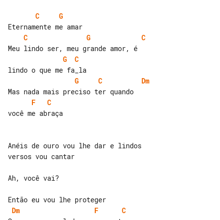
C
G
C
G
C
G
C
G
C
Dm
F
C
você me abraça

Anéis de ouro vou lhe dar e lindos 

versos vou cantar

Ah, você vai?

Dm
F
C