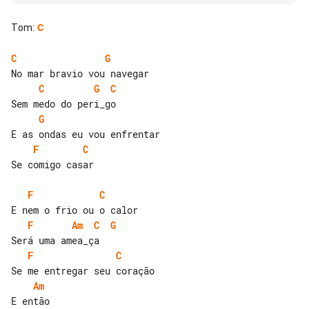
Tom
:
C
C
G
C
G
C
G
F
C
Se comigo casar

F
C
F
Am
C
G
F
C
Am
E então
