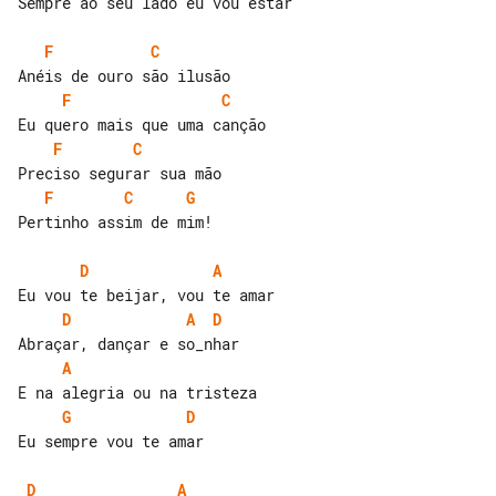
Sempre ao seu lado eu vou estar

F
C
F
C
F
C
F
C
G
Pertinho assim de mim!

D
A
D
A
D
A
G
D
Eu sempre vou te amar

D
A