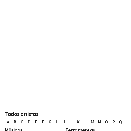
Todos artistas
A
B
C
D
E
F
G
H
I
J
K
L
M
N
O
P
Q
R
Músicas
Ferramentas